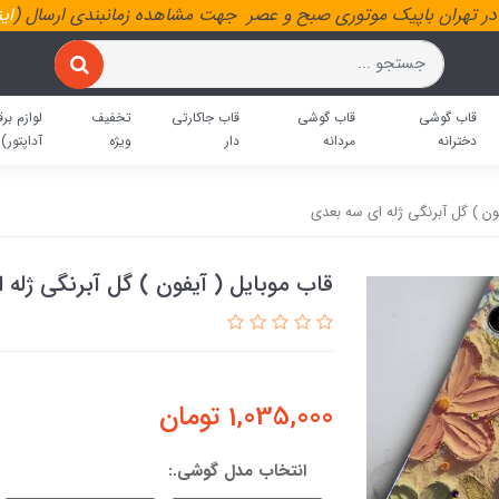
ر تهران باپیک موتوری صبح و عصر جهت مشاهده زمانبندی ارسال (
ای
قاب گوشی
قاب گوشی
قاب جاکارتی
تخفیف
لوازم برق
دخترانه
مردانه
دار
ویژه
آداپتور)
ون ) گل آبرنگی ژله ای سه بعدی
قاب موبایل ( آیفون ) گل آبرنگی ژله
1,035,000
تومان
انتخاب مدل گوشی.: