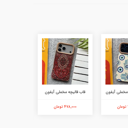
مخملی آیفون
قاب قالیچه مخملی آیفون
چرم
478,000 تومان
229,000 تومان