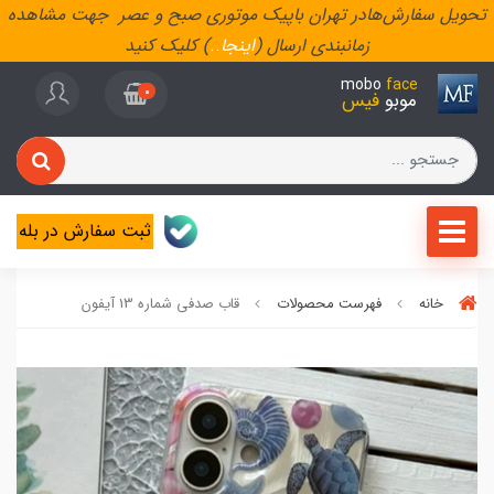
تحویل سفارش‌هادر تهران باپیک موتوری صبح و عصر جهت مشاهده
زمانبندی ارسال (
اینجا
..
) کلیک کنید
mobo
face
0
موبو
فیس
ثبت سفارش در بله
خانه
فهرست محصولات
قاب صدفی شماره 13 آیفون