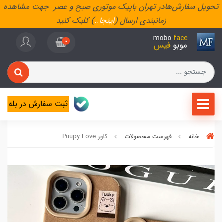
تحویل سفارش‌هادر تهران باپیک موتوری صبح و عصر جهت مشاهده
زمانبندی ارسال (
اینجا
..
) کلیک کنید
mobo
face
0
موبو
فیس
ثبت سفارش در بله
خانه
فهرست محصولات
کاور Puupy Love