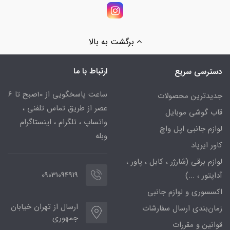
برگشت به بالا
ارتباط با ما
دسترسی سریع
ساعت پاسخگویی از 10صبح تا 6
جدیدترین محصولات
عصر از طریق تماس تلفنی ،
قاب گوشی موبایل
واتساپ ، تلگرام ، اینستاگرام
لوازم جانبی اپل واچ
وبله
کاور ایرپاد
لوازم برقی (شارژر ، کابل ، پاور ،
09031094919
آداپتور ، ...)
اکسسوری و لوازم جانبی
ارسال از تهران خیابان
زمان‌بندی ارسال سفارشات
جمهوری
قوانین و مقررات