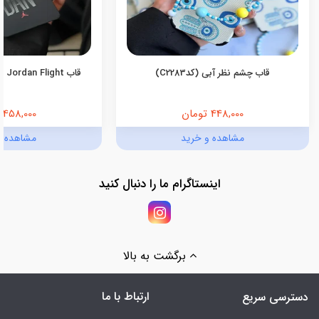
قاب چشم نظر آبی (کدC2283)
قاب Jordan Flight اندروید (کدC2055)
448,000 تومان
458,000 تومان
مشاهده و خرید
مشاهده و
اینستاگرام ما را دنبال کنید
برگشت به بالا
ارتباط با ما
دسترسی سریع