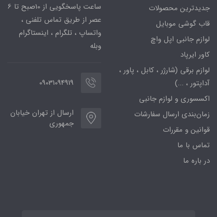
ساعت پاسخگویی از 10صبح تا 6
جدیدترین محصولات
عصر از طریق تماس تلفنی ،
قاب گوشی موبایل
واتساپ ، تلگرام ، اینستاگرام
لوازم جانبی اپل واچ
وبله
کاور ایرپاد
لوازم برقی (شارژر ، کابل ، پاور ،
09031094919
آداپتور ، ...)
اکسسوری و لوازم جانبی
ارسال از تهران خیابان
زمان‌بندی ارسال سفارشات
جمهوری
قوانین و مقررات
تماس با ما
در باره ما