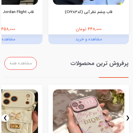
قاب چشم نظر آبی (کدC2283)
قاب Jordan Flight اندروید (کدC2055)
448,000 تومان
458,000 تومان
مشاهده و خرید
مشاهده و
پرفروش ترین محصولات
مشاهده همه
›
‹