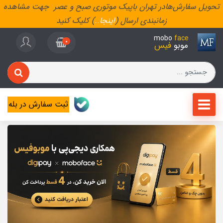
تحویل سفارش‌هادر تهران باپیک موتوری صبح و عصر جهت مشاهده
زمانبندی ارسال (
اینجا
..
) کلیک کنید
mobo
face
0
موبو
فیس
ثبت سفارش در بله