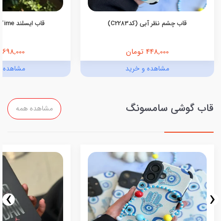
قاب چشم نظر آبی (کدC2283)
قاب ایسلند Island Time آیفون
448,000 تومان
698,000 تومان
مشاهده و خرید
مشاهده و
قاب گوشی سامسونگ
مشاهده همه
›
‹