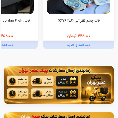
قاب چشم نظر آبی (کدC2283)
قاب Jordan Flight اندروید (کدC2055)
448,000 تومان
458,000 تومان
مشاهده و خرید
مشاهده و