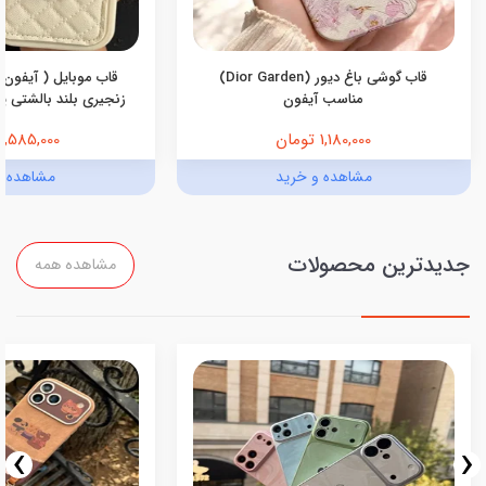
قاب گوشی باغ دیور (Dior Garden)
قاب موبایل ( آیفون 
مناسب آیفون
زنجیری بلند بالشتی پرو
1,180,000 تومان
1,585,000 تومان
مشاهده و خرید
مشاهده و
جدیدترین محصولات
مشاهده همه
›
‹