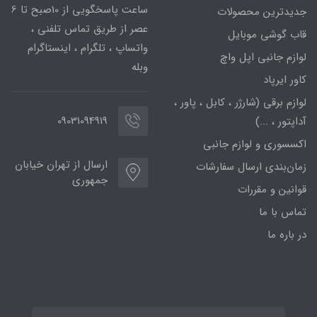
ساعت پاسخگویی از 10صبح تا 6
جدیدترین محصولات
عصر از طریق تماس تلفنی ،
قاب گوشی موبایل
واتساپ ، تلگرام ، اینستاگرام
لوازم جانبی اپل واچ
وبله
کاور ایرپاد
لوازم برقی (شارژر ، کابل ، پاور ،
09031094919
آداپتور ، ...)
اکسسوری و لوازم جانبی
ارسال از تهران خیابان
زمان‌بندی ارسال سفارشات
جمهوری
قوانین و مقررات
تماس با ما
در باره ما