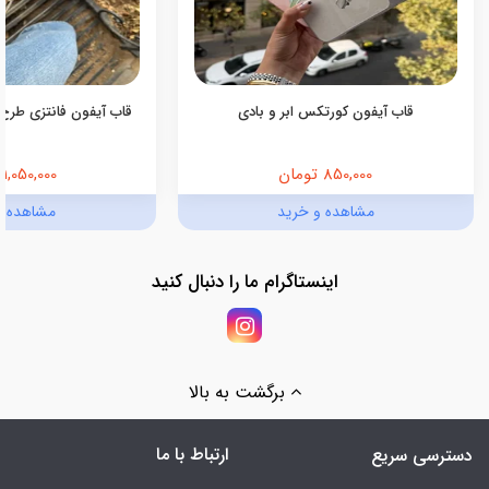
قاب آیفون کورتکس ابر و بادی
قاب آیفون فانتزی طرح 
850,000 تومان
1,050,000 تومان
مشاهده و خرید
مشاهده و
اینستاگرام ما را دنبال کنید
برگشت به بالا
ارتباط با ما
دسترسی سریع