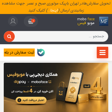
تحویل سفارش‌هادر تهران باپیک موتوری صبح و عصر جهت مشاهده
زمانبندی ارسال (
اینجا
..
) کلیک کنید
mobo
face
0
موبو
فیس
ثبت سفارش در بله