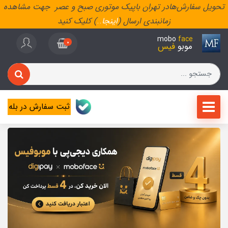
تحویل سفارش‌هادر تهران باپیک موتوری صبح و عصر جهت مشاهده
زمانبندی ارسال (
اینجا
..
) کلیک کنید
mobo
face
0
موبو
فیس
ثبت سفارش در بله