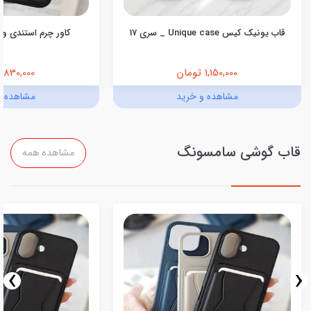
قاب یونیک کیس Unique case _ سری 17
کاور چرم استندی ول
1,150,000 تومان
830,000 تومان
مشاهده و خرید
مشاهده و
قاب گوشی سامسونگ
مشاهده همه
›
‹