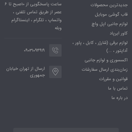
ساعت پاسخگویی از 10صبح تا 6
جدیدترین محصولات
عصر از طریق تماس تلفنی ،
قاب گوشی موبایل
واتساپ ، تلگرام ، اینستاگرام
لوازم جانبی اپل واچ
وبله
کاور ایرپاد
لوازم برقی (شارژر ، کابل ، پاور ،
09031094919
آداپتور ، ...)
اکسسوری و لوازم جانبی
ارسال از تهران خیابان
زمان‌بندی ارسال سفارشات
جمهوری
قوانین و مقررات
تماس با ما
در باره ما