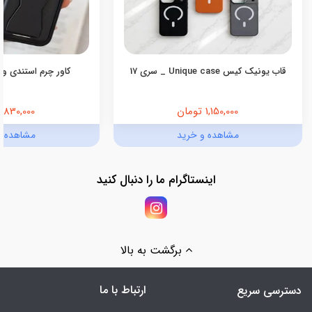
قاب یونیک کیس Unique case _ سری 17
کاور چرم استندی ول
1,150,000 تومان
830,000 تومان
مشاهده و خرید
مشاهده و
اینستاگرام ما را دنبال کنید
برگشت به بالا
ارتباط با ما
دسترسی سریع