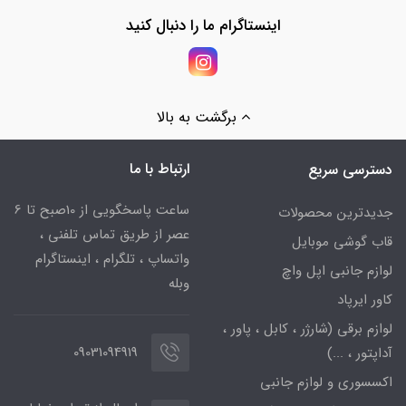
اینستاگرام ما را دنبال کنید
برگشت به بالا
ارتباط با ما
دسترسی سریع
ساعت پاسخگویی از 10صبح تا 6
جدیدترین محصولات
عصر از طریق تماس تلفنی ،
قاب گوشی موبایل
واتساپ ، تلگرام ، اینستاگرام
لوازم جانبی اپل واچ
وبله
کاور ایرپاد
لوازم برقی (شارژر ، کابل ، پاور ،
09031094919
آداپتور ، ...)
اکسسوری و لوازم جانبی