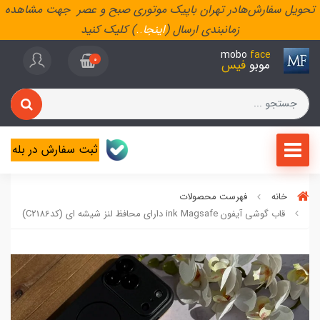
تحویل سفارش‌هادر تهران باپیک موتوری صبح و عصر جهت مشاهده
زمانبندی ارسال (
اینجا
..
) کلیک کنید
mobo
face
0
موبو
فیس
ثبت سفارش در بله
خانه
فهرست محصولات
قاب گوشی آیفون ink Magsafe دارای محافظ لنز شیشه ای (کدC2186)