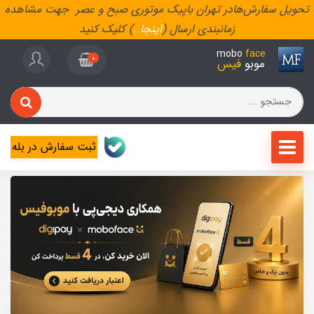
تحویل سفارش‌هادر تهران باپیک موتوری صبح و عصر جهت مشاهده
زمانبندی ارسال (
اینجا
..
) کلیک کنید
mobo
face
0
موبو
فیس
ثبت سفارش در بله