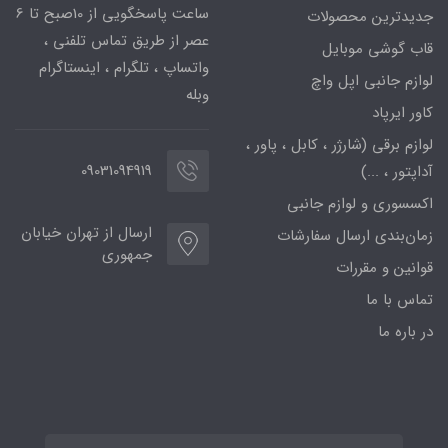
ساعت پاسخگویی از 10صبح تا 6
جدیدترین محصولات
عصر از طریق تماس تلفنی ،
قاب گوشی موبایل
واتساپ ، تلگرام ، اینستاگرام
لوازم جانبی اپل واچ
وبله
کاور ایرپاد
لوازم برقی (شارژر ، کابل ، پاور ،
09031094919
آداپتور ، ...)
اکسسوری و لوازم جانبی
ارسال از تهران خیابان
زمان‌بندی ارسال سفارشات
جمهوری
قوانین و مقررات
تماس با ما
در باره ما