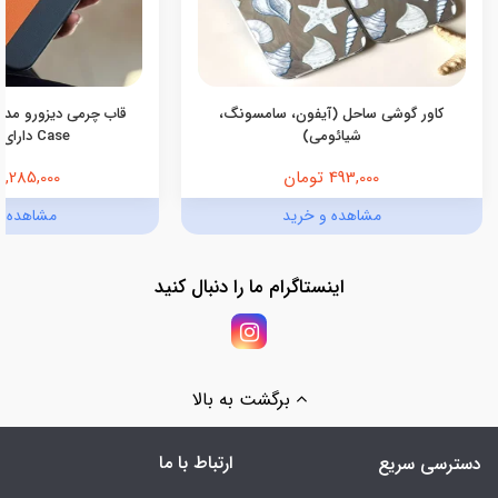
کاور گوشی ساحل (آیفون، سامسونگ،
شیائومی)
Case دارای مگ‌سیف
493,000 تومان
1,285,000 تومان
مشاهده و خرید
مشاهده و
اینستاگرام ما را دنبال کنید
برگشت به بالا
ارتباط با ما
دسترسی سریع