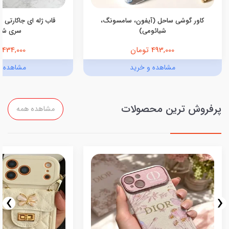
کاور گوشی ساحل (آیفون، سامسونگ،
قاب ژله ای جاکارتی د
شیائومی)
سری شی
493,000 تومان
434,000 تومان
مشاهده و خرید
مشاهده و
پرفروش ترین محصولات
مشاهده همه
›
‹