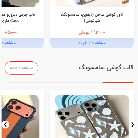
کاور گوشی ساحل (آیفون، سامسونگ،
شیائومی)
Case دارای مگ‌سیف
493,000 تومان
1,285,000 تومان
مشاهده و خرید
مشاهده و
قاب گوشی سامسونگ
مشاهده همه
›
‹