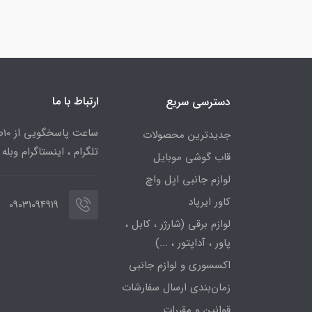
ارتباط با ما
دسترسی سریع
جدیدترین محصولات
تلگرام ، اینستاگرام وبله
قاب گوشی موبایل
لوازم جانبی اپل واچ
کاور ایرپاد
09031094919
لوازم برقی (شارژر ، کابل ،
پاور ، آداپتور ، ...)
اکسسوری و لوازم جانبی
زمان‌بندی ارسال سفارشات
قوانین و مقررات