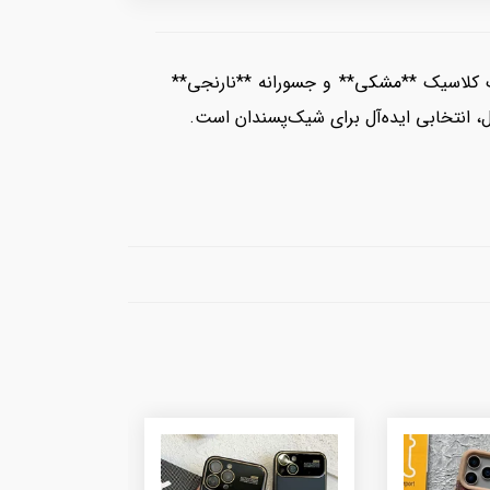
 دو رنگ کلاسیک **مشکی** و جسورانه **نارنجی**