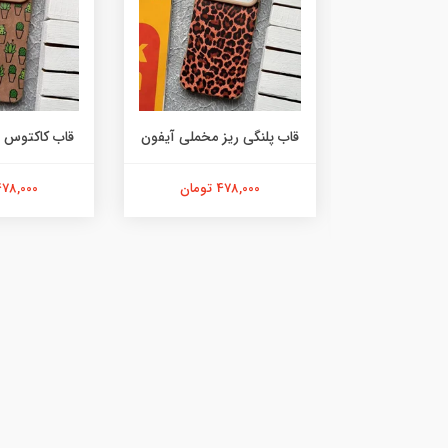
ه رنگی مخملی
قاب پلنگی ریز مخملی آیفون
قاب کاکتوس 
فون
478,000 تومان
478,000 توما
ان