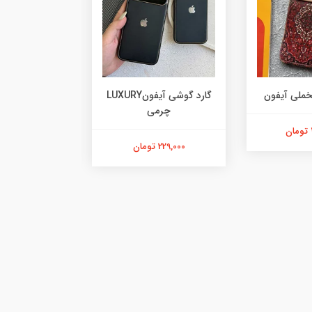
خملی آیفون
گارد گوشی آیفونLUXURY
چرمی
آیفو
229,000 تومان
478,000 تومان