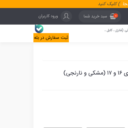
نجا
..
) کلیک کنید
ورود کاربران
سبد خرید شما
0
ی (شارژر ، کابل ،
ثبت سفارش در بله
جی)