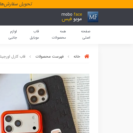
تحویل سفارش‌هاد
mobo
face
موبو
فیس
صفحه
همه
قاب
لوازم
اصلی
محصولات
موبایل
جانبی
خانه
فهرست محصولات
قاب کارل اورجینال برجسته