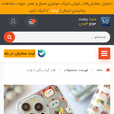
تحویل سفارش‌هادر تهران باپیک موتوری صبح و عصر جهت مشاهده
زمانبندی ارسال (
اینجا
..
) کلیک کنید
mobo
face
0
موبو
فیس
ثبت سفارش در بله
خانه
فهرست محصولات
قاب گربه رنگی با ولت