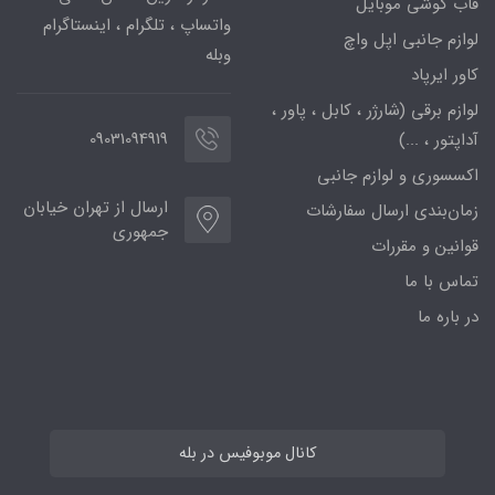
قاب گوشی موبایل
واتساپ ، تلگرام ، اینستاگرام
لوازم جانبی اپل واچ
وبله
کاور ایرپاد
لوازم برقی (شارژر ، کابل ، پاور ،
09031094919
آداپتور ، ...)
اکسسوری و لوازم جانبی
ارسال از تهران خیابان
زمان‌بندی ارسال سفارشات
جمهوری
قوانین و مقررات
تماس با ما
در باره ما
کانال موبوفیس در بله