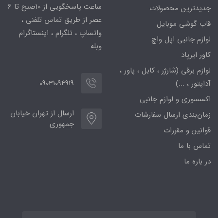
ساعت پاسخگویی از 10صبح تا 6
جدیدترین محصولات
عصر از طریق تماس تلفنی ،
قاب گوشی موبایل
واتساپ ، تلگرام ، اینستاگرام
لوازم جانبی اپل واچ
وبله
کاور ایرپاد
لوازم برقی (شارژر ، کابل ، پاور ،
09031094919
آداپتور ، ...)
اکسسوری و لوازم جانبی
ارسال از تهران خیابان
زمان‌بندی ارسال سفارشات
جمهوری
قوانین و مقررات
تماس با ما
در باره ما