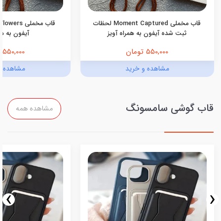
قاب مخملی Moment Captured لحظات
ثبت شده آیفون به همراه آویز
آیفون به هم
550,000 تومان
550,000 تومان
مشاهده و خرید
مشاهده و
قاب گوشی سامسونگ
مشاهده همه
›
‹