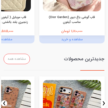
قاب گوشی باغ دیور (Dior Garden)
قاب موبایل ( آیفون 
مناسب آیفون
زنجیری بلند بالشتی پرو
1,180,000 تومان
1,585,000 تومان
مشاهده و خرید
مشاهده و
جدیدترین محصولات
مشاهده همه
›
‹