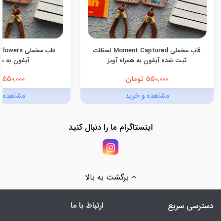
قاب مخملی Moment Captured لحظات
ثبت شده آیفون به همراه آویز
آیفون به هم
550,000 تومان
550,000 تومان
مشاهده و خرید
مشاهده و
اینستاگرام ما را دنبال کنید
برگشت به بالا
ارتباط با ما
دسترسی سریع