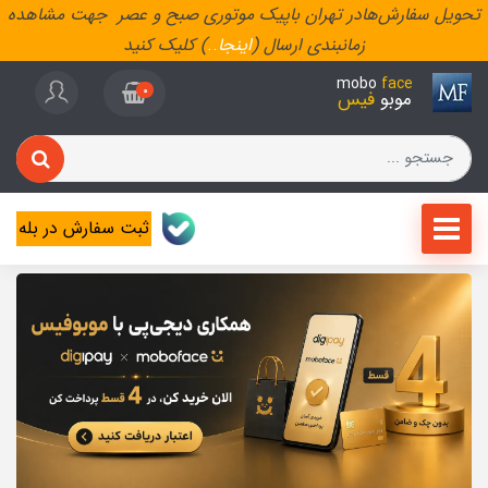
تحویل سفارش‌هادر تهران باپیک موتوری صبح و عصر جهت مشاهده
زمانبندی ارسال (
اینجا
..
) کلیک کنید
mobo
face
0
موبو
فیس
ثبت سفارش در بله