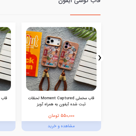
قاب گوشی آیفون
‹
نه ای صورتی
قاب مخملی Moment Captured لحظات
ی
ثبت شده آیفون به همراه آویز
550,000 تومان
د
مشاهده و خرید