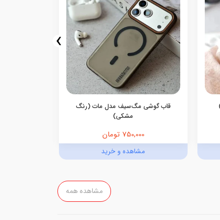
›
قاب گوشی مگ‌سیف مدل مات (رنگ
قاب گوشی م
مشکی)
750,000 تومان
,000
مشاهده و خرید
مش
مشاهده همه