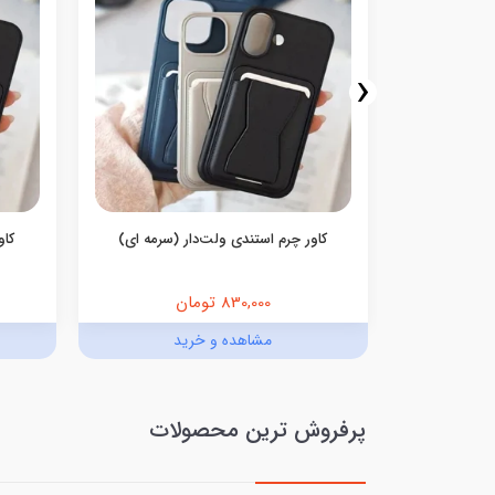
‹
کاور چرم استندی ولت‌دار (سرمه ای)
کاو
830,000 تومان
د
مشاهده و خرید
پرفروش ترین محصولات