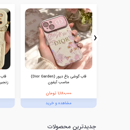
‹
سامسونگ
قاب گوشی باغ دیور (Dior Garden)
قاب 
مناسب آیفون
زنجیری
1,180,000 تومان
د
مشاهده و خرید
جدیدترین محصولات