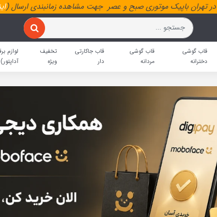
ر تهران باپیک موتوری صبح و عصر جهت مشاهده زمانبندی ارسال (
ای
قاب گوشی
قاب گوشی
قاب جاکارتی
تخفیف
لوازم برق
دخترانه
مردانه
دار
ویژه
آداپتور)