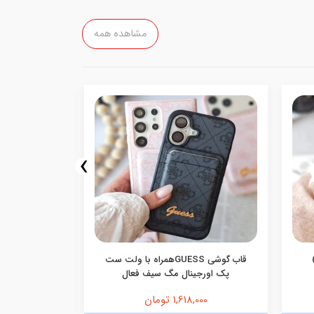
مشاهده همه
›
قاب گوشی GUESSهمراه با ولت ست
قاب گوشی م
پک اورجینال مگ سیف فعال
1,618,000 تومان
,000