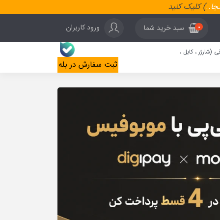
نجا
..
) کلیک کنید
ورود کاربران
سبد خرید شما
0
ی (شارژر ، کابل ،
ثبت سفارش در بله