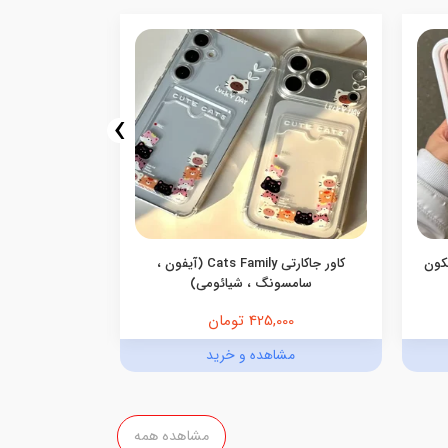
›
یکون
کاور جاکارتی Cats Family (آیفون ،
کاور گوشی جاک
سامسونگ ، شیائومی)
425,000 تومان
,000
مشاهده و خرید
مش
مشاهده همه