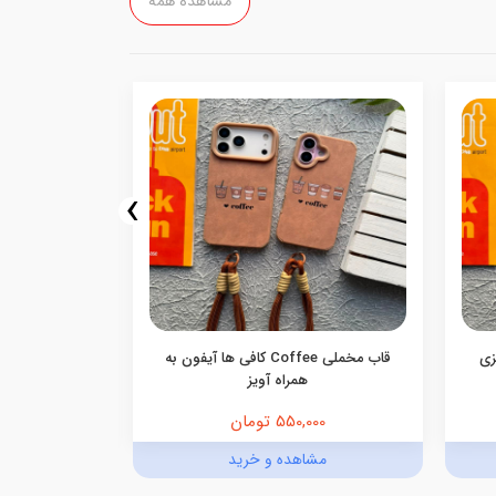
مشاهده همه
›
اییزی
قاب مخملی Coffee کافی ها آیفون به
همراه آویز
550,000 تومان
0,000
مشاهده و خرید
مش