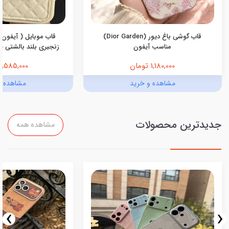
قاب گوشی باغ دیور (Dior Garden)
قاب موبایل ( آیفون 
مناسب آیفون
زنجیری بلند بالشتی پرو
1,180,000 تومان
1,585,000 تومان
مشاهده و خرید
مشاهده و
جدیدترین محصولات
مشاهده همه
›
‹