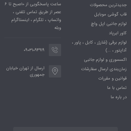
ساعت پاسخگویی از 10صبح تا 6
جدیدترین محصولات
عصر از طریق تماس تلفنی ،
قاب گوشی موبایل
واتساپ ، تلگرام ، اینستاگرام
لوازم جانبی اپل واچ
وبله
کاور ایرپاد
لوازم برقی (شارژر ، کابل ، پاور ،
09031094919
آداپتور ، ...)
اکسسوری و لوازم جانبی
ارسال از تهران خیابان
زمان‌بندی ارسال سفارشات
جمهوری
قوانین و مقررات
تماس با ما
در باره ما