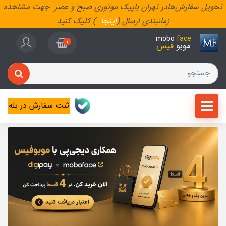
تحویل سفارش‌هادر تهران باپیک موتوری صبح و عصر جهت مشاهده
زمانبندی ارسال (
اینجا
..
) کلیک کنید
mobo
face
0
موبو
فیس
ثبت سفارش در بله