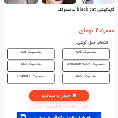
گاردگوشی black cat سامسونگ
401,000
تومان
انتخاب مدل گوشی:
سامسونگ A25
سامسونگ A35
سامسونگ A50/A50s/A30s
سامسونگ A53
سامسونگ A55
سامسونگ S24ultra
افزودن به سبدخرید
امکان پرداخت در 4 قسط با دیجی پی