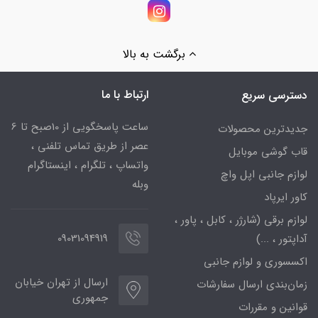
برگشت به بالا
ارتباط با ما
دسترسی سریع
ساعت پاسخگویی از 10صبح تا 6
جدیدترین محصولات
عصر از طریق تماس تلفنی ،
قاب گوشی موبایل
واتساپ ، تلگرام ، اینستاگرام
لوازم جانبی اپل واچ
وبله
کاور ایرپاد
لوازم برقی (شارژر ، کابل ، پاور ،
09031094919
آداپتور ، ...)
اکسسوری و لوازم جانبی
ارسال از تهران خیابان
زمان‌بندی ارسال سفارشات
جمهوری
قوانین و مقررات