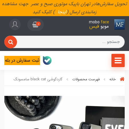
تحویل سفارش‌هادر تهران باپیک موتوری صبح و عصر جهت مشاهده
زمانبندی ارسال (
اینجا
..
) کلیک کنید
mobo
face
0
موبو
فیس
ثبت سفارش در بله
خانه
فهرست محصولات
گاردگوشی black cat سامسونگ