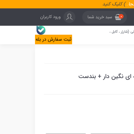
نجا
..
) کلیک کنید
ورود کاربران
سبد خرید شما
0
ی (شارژر ، کابل ،
ثبت سفارش در بله
 ای نگین دار + بندست