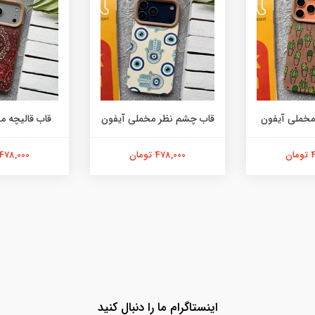
مخملی آیفون
قاب چشم نظر مخملی آیفون
قاب قالیچه م
ن
478,000 تومان
478,000 تومان
اینستاگرام ما را دنبال کنید