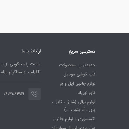
ارتباط با ما
دسترسی سریع
جدیدترین محصولات
تلگرام ، اینستاگرام وبله
قاب گوشی موبایل
لوازم جانبی اپل واچ
کاور ایرپاد
09031094919
لوازم برقی (شارژر ، کابل ،
پاور ، آداپتور ، ...)
اکسسوری و لوازم جانبی
زمان‌بندی ارسال سفارشات