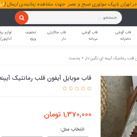
ر تهران باپیک موتوری صبح و عصر جهت مشاهده زمانبندی ارسال (
ای
قاب گوشی
قاب گوشی
قاب جاکارتی
تخفیف
لوازم برق
دخترانه
مردانه
دار
ویژه
آداپتور)
ن قلب رمانتیک آیینه ای نگین دار + بندست
قاب موبایل آیفون قلب رمانتیک آیینه
1,370,000
تومان
انتخاب مدل: