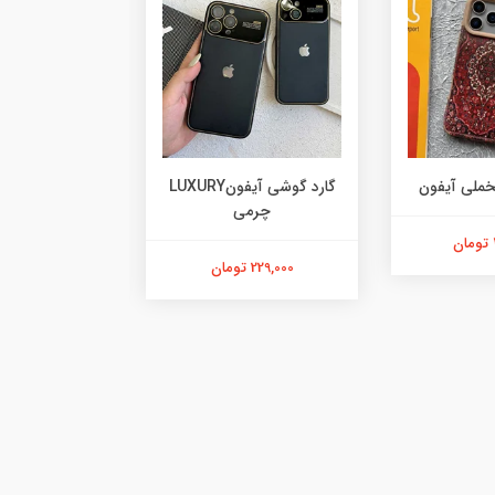
خملی آیفون
گارد گوشی آیفونLUXURY
چرمی
آیفو
229,000 تومان
478,000 تومان