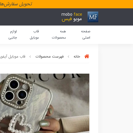
تحویل سفارش‌هاد
mobo
face
موبو
فیس
صفحه
همه
قاب
لوازم
اصلی
محصولات
موبایل
جانبی
خانه
فهرست محصولات
قاب موبایل آیفو