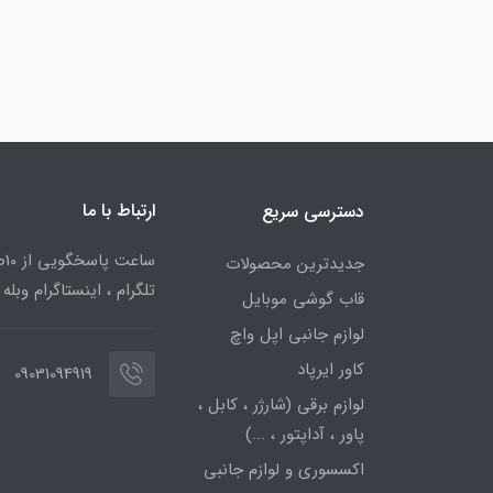
ارتباط با ما
دسترسی سریع
جدیدترین محصولات
تلگرام ، اینستاگرام وبله
قاب گوشی موبایل
لوازم جانبی اپل واچ
کاور ایرپاد
09031094919
لوازم برقی (شارژر ، کابل ،
پاور ، آداپتور ، ...)
اکسسوری و لوازم جانبی