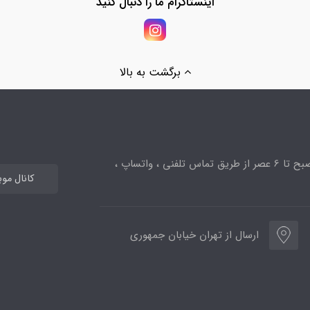
اینستاگرام ما را دنبال کنید
برگشت به بالا
ساعت پاسخگویی از 10صبح تا 6 عصر از طریق تماس تلفنی ، واتساپ ،
کانال مو
ارسال از تهران خیابان جمهوری