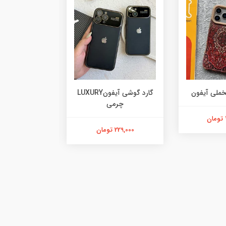
خملی آیفون
گارد گوشی آیفونLUXURY
چرمی
آیفو
229,000 تومان
478,000 تومان