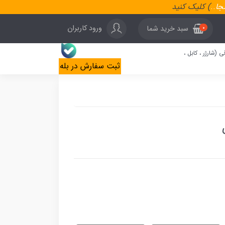
نجا
..
) کلیک کنید
ورود کاربران
سبد خرید شما
0
ی (شارژر ، کابل ،
ثبت سفارش در بله