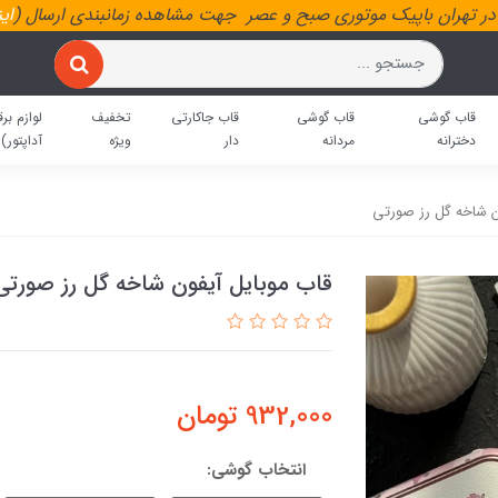
ر تهران باپیک موتوری صبح و عصر جهت مشاهده زمانبندی ارسال (
ای
قاب گوشی
قاب گوشی
قاب جاکارتی
تخفیف
لوازم برق
دخترانه
مردانه
دار
ویژه
آداپتور)
ن شاخه گل رز صورتی
قاب موبایل آیفون شاخه گل رز صورتی
932,000
تومان
انتخاب گوشی: