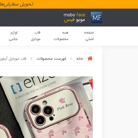
تحویل سفارش‌هاد
mobo
face
موبو
فیس
صفحه
همه
قاب
لوازم
اصلی
محصولات
موبایل
جانبی
خانه
فهرست محصولات
قاب موبایل آیفو