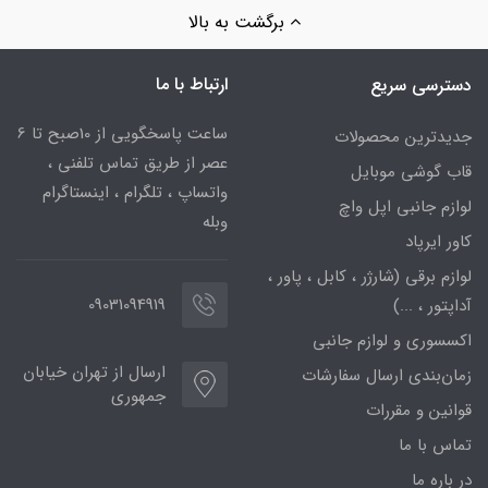
برگشت به بالا
ارتباط با ما
دسترسی سریع
ساعت پاسخگویی از 10صبح تا 6
جدیدترین محصولات
عصر از طریق تماس تلفنی ،
قاب گوشی موبایل
واتساپ ، تلگرام ، اینستاگرام
لوازم جانبی اپل واچ
وبله
کاور ایرپاد
لوازم برقی (شارژر ، کابل ، پاور ،
09031094919
آداپتور ، ...)
اکسسوری و لوازم جانبی
ارسال از تهران خیابان
زمان‌بندی ارسال سفارشات
جمهوری
قوانین و مقررات
تماس با ما
در باره ما