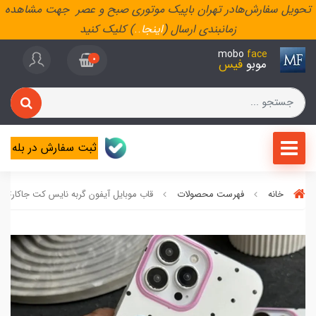
تحویل سفارش‌هادر تهران باپیک موتوری صبح و عصر جهت مشاهده
زمانبندی ارسال (
اینجا
..
) کلیک کنید
mobo
face
0
موبو
فیس
ثبت سفارش در بله
خانه
فهرست محصولات
قاب موبایل آیفون گربه نایس کت جاکارتی 