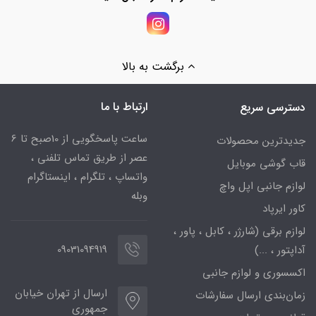
برگشت به بالا
ارتباط با ما
دسترسی سریع
ساعت پاسخگویی از 10صبح تا 6
جدیدترین محصولات
عصر از طریق تماس تلفنی ،
قاب گوشی موبایل
واتساپ ، تلگرام ، اینستاگرام
لوازم جانبی اپل واچ
وبله
کاور ایرپاد
لوازم برقی (شارژر ، کابل ، پاور ،
09031094919
آداپتور ، ...)
اکسسوری و لوازم جانبی
ارسال از تهران خیابان
زمان‌بندی ارسال سفارشات
جمهوری