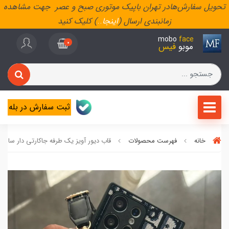
تحویل سفارش‌هادر تهران باپیک موتوری صبح و عصر جهت مشاهده
زمانبندی ارسال (
اینجا
..
) کلیک کنید
mobo
face
0
موبو
فیس
ثبت سفارش در بله
خانه
فهرست محصولات
قاب دیور آویز یک طرفه جاکارتی دار سام