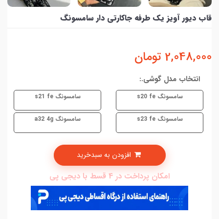
قاب دیور آویز یک طرفه جاکارتی دار سامسونگ
2,048,000
تومان
انتخاب مدل گوشی.:
سامسونگ s20 fe
سامسونگ s21 fe
سامسونگ s23 fe
سامسونگ a32 4g
افزودن به سبدخرید
امکان پرداخت در 4 قسط با دیجی پی