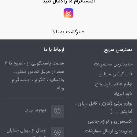
اینستاگرام ما را دنبال کنید
برگشت به بالا
ارتباط با ما
دسترسی سریع
ساعت پاسخگویی از 10صبح تا 6
جدیدترین محصولات
عصر از طریق تماس تلفنی ،
قاب گوشی موبایل
واتساپ ، تلگرام ، اینستاگرام
لوازم جانبی اپل واچ
وبله
کاور ایرپاد
لوازم برقی (شارژر ، کابل ، پاور ،
09031094919
آداپتور ، ...)
اکسسوری و لوازم جانبی
ارسال از تهران خیابان
زمان‌بندی ارسال سفارشات
جمهوری