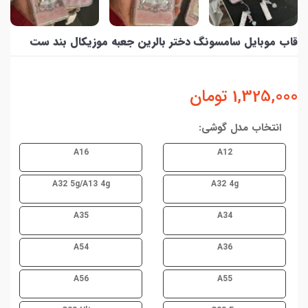
قاب موبایل سامسونگ دختر بالرین جعبه موزیکال بند ست
1,325,000
تومان
انتخاب مدل گوشی:
A16
A12
A32 5g/A13 4g
A32 4g
A35
A34
A54
A36
A56
A55