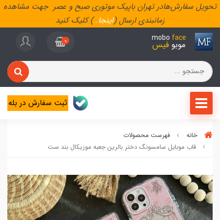
تحویل سفارش‌هادر تهران باپیک موتوری صبح و عصر جهت مشاهده
زمانبندی ارسال (
اینجا
..
) کلیک کنید
mobo
face
0
موبو
فیس
ثبت سفارش در بله
خانه
فهرست محصولات
قاب موبایل سامسونگ دختر بالرین جعبه موزیکال بند ست