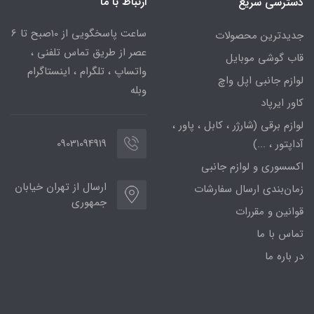
ارتباط با ما
دسترسی سریع
ساعت پاسخگویی از 10صبح تا 6
جدیدترین محصولات
عصر از طریق تماس تلفنی ،
قاب گوشی موبایل
واتساپ ، تلگرام ، اینستاگرام
لوازم جانبی اپل واچ
وبله
کاور ایرپاد
لوازم برقی (شارژر ، کابل ، پاور ،
09031094919
آداپتور ، ...)
اکسسوری و لوازم جانبی
ارسال از تهران خیابان
زمان‌بندی ارسال سفارشات
جمهوری
قوانین و مقررات
تماس با ما
در باره ما