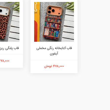
ه مشکی مخملی
قاب کتابخانه رنگی مخملی
قاب پلنگی ریز
فون
آیفون
478,000 توما
ان
478,000 تومان