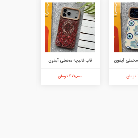
مخملی آیفون
قاب قالیچه مخملی آیفون
چرم
478,000 تومان
229,000 تومان