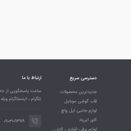
ارتباط با ما
دسترسی سریع
جدیدترین محصولات
تلگرام ، اینستاگرام وبله
قاب گوشی موبایل
لوازم جانبی اپل واچ
کاور ایرپاد
09031094919
لوازم برقی (شارژر ، کابل ،