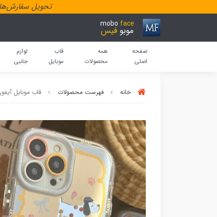
تحویل سفارش‌هاد
mobo
face
موبو
فیس
صفحه
همه
قاب
لوازم
اصلی
محصولات
موبایل
جانبی
خانه
فهرست محصولات
قاب موبایل آیفو