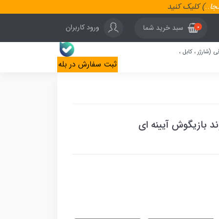
نجا
..
) کلیک کنید
ورود کاربران
سبد خرید شما
0
ی (شارژر ، کابل ،
ثبت سفارش در بله
 بازیگوش آیینه ای