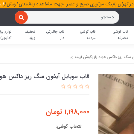
ر تهران باپیک موتوری صبح و عصر جهت مشاهده زمانبندی ارسال (
ای
قاب گوشی
قاب گوشی
قاب جاکارتی
تخفیف
لوازم برق
دخترانه
مردانه
دار
ویژه
آداپتور)
ن سگ ریز داکس هوند بازیگوش آیینه ای
قاب موبایل آیفون سگ ریز داکس هوند
1,198,000
تومان
انتخاب گوشی: