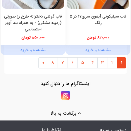
قاب سیلیکونی آیفون سری۱۷ در 5
قاب گوشی دخترانه طرح رز صورتی
رنگ
(زمینه مشکی) - به همراه بند آویز
اختصاصی
820,000 تومان
850,000 تومان
مشاهده و خرید
مشاهده و خرید
»
8
7
6
5
4
3
2
1
اینستاگرام ما را دنبال کنید
برگشت به بالا
ارتباط با ما
دسترسی سریع