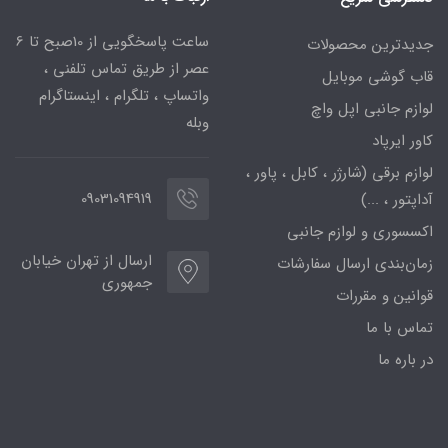
ساعت پاسخگویی از 10صبح تا 6
جدیدترین محصولات
عصر از طریق تماس تلفنی ،
قاب گوشی موبایل
واتساپ ، تلگرام ، اینستاگرام
لوازم جانبی اپل واچ
وبله
کاور ایرپاد
لوازم برقی (شارژر ، کابل ، پاور ،
09031094919
آداپتور ، ...)
اکسسوری و لوازم جانبی
ارسال از تهران خیابان
زمان‌بندی ارسال سفارشات
جمهوری
قوانین و مقررات
تماس با ما
در باره ما