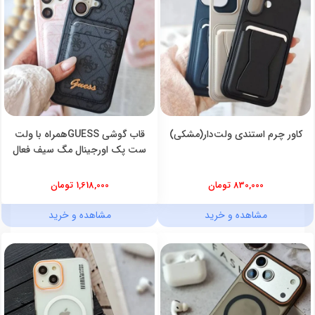
کاور چرم استندی ولت‌دار(مشکی)
قاب گوشی GUESSهمراه با ولت
ست پک اورجینال مگ سیف فعال
830,000 تومان
1,618,000 تومان
مشاهده و خرید
مشاهده و خرید