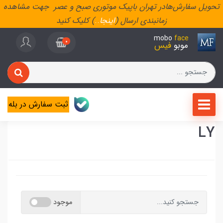
تحویل سفارش‌هادر تهران باپیک موتوری صبح و عصر جهت مشاهده
زمانبندی ارسال (
اینجا
..
) کلیک کنید
mobo
face
0
موبو
فیس
ثبت سفارش در بله
LY
موجود