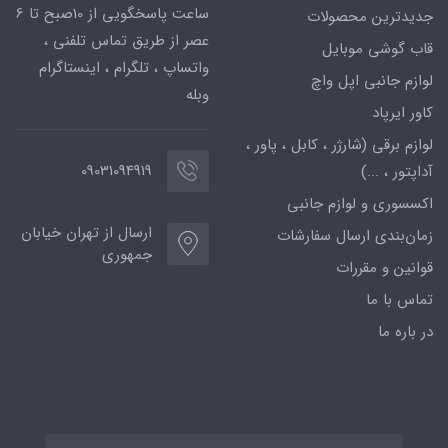
ساعت پاسخگویی از 10صبح تا 6
جدیدترین محصولات
عصر از طریق تماس تلفنی ،
قاب گوشی موبایل
واتساپ ، تلگرام ، اینستاگرام
لوازم جانبی اپل واچ
وبله
کاور ایرپاد
لوازم برقی (شارژر ، کابل ، پاور ،
09031094919
آداپتور ، ...)
اکسسوری و لوازم جانبی
ارسال از تهران خیابان
زمان‌بندی ارسال سفارشات
جمهوری
قوانین و مقررات
تماس با ما
در باره ما