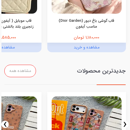
قاب گوشی باغ دیور (Dior Garden)
قاب موبایل ( آیفون 
مناسب آیفون
زنجیری بلند بالشتی پرو
1,180,000 تومان
1,585,000 تومان
مشاهده و خرید
مشاهده و
جدیدترین محصولات
مشاهده همه
›
‹