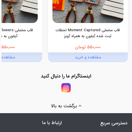
قاب مخملی Moment Captured لحظات
ثبت شده آیفون به همراه آویز
آیفون به هم
550,000 تومان
550,000 تومان
مشاهده و خرید
مشاهده و
اینستاگرام ما را دنبال کنید
برگشت به بالا
ارتباط با ما
دسترسی سریع