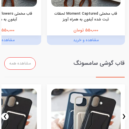
قاب مخملی Moment Captured لحظات
ثبت شده آیفون به همراه آویز
آیفون به هم
550,000 تومان
550,000 تومان
مشاهده و خرید
مشاهده و
قاب گوشی سامسونگ
مشاهده همه
›
‹