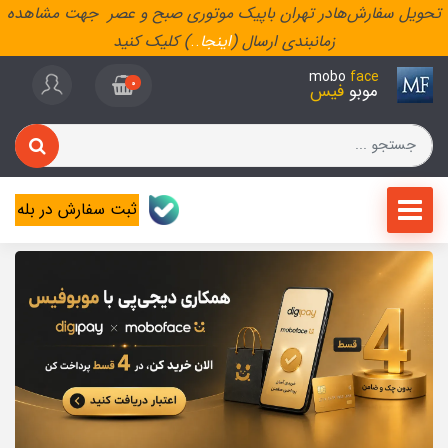
تحویل سفارش‌هادر تهران باپیک موتوری صبح و عصر جهت مشاهده
زمانبندی ارسال (
اینجا
..
) کلیک کنید
mobo
face
0
موبو
فیس
ثبت سفارش در بله