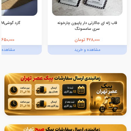
قاب ژله ای جاکارتی دار پاپیون چارخونه
گارد گوشیmagic SAM
سری سامسونگ
428,000 تومان
650,000 تومان
مشاهده و خرید
مشاهده و