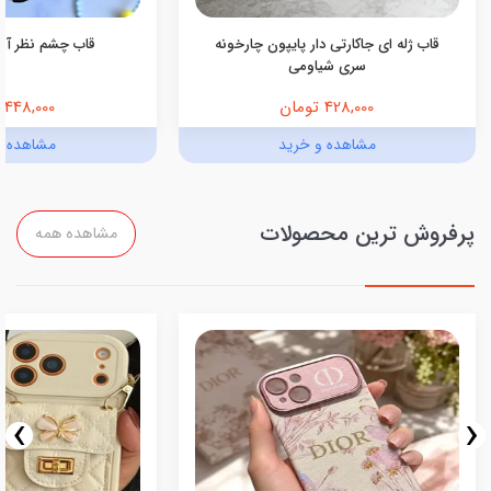
قاب ژله ای جاکارتی دار پایپون چارخونه
قاب چشم نظر آبی (کد
سری شیاومی
428,000 تومان
448,000 تومان
مشاهده و خرید
مشاهده و
پرفروش ترین محصولات
مشاهده همه
›
‹