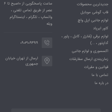
ساعت پاسخگویی از 10صبح تا 6
جدیدترین محصولات
عصر از طریق تماس تلفنی ،
قاب گوشی موبایل
واتساپ ، تلگرام ، اینستاگرام
لوازم جانبی اپل واچ
وبله
کاور ایرپاد
لوازم برقی (شارژر ، کابل ، پاور ،
09031094919
آداپتور ، ...)
اکسسوری و لوازم جانبی
ارسال از تهران خیابان
زمان‌بندی ارسال سفارشات
جمهوری
قوانین و مقررات
تماس با ما
در باره ما