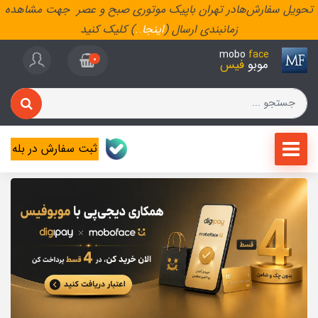
تحویل سفارش‌هادر تهران باپیک موتوری صبح و عصر جهت مشاهده
زمانبندی ارسال (
اینجا
..
) کلیک کنید
mobo
face
0
موبو
فیس
ثبت سفارش در بله