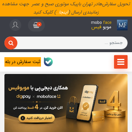
تحویل سفارش‌هادر تهران باپیک موتوری صبح و عصر جهت مشاهده
زمانبندی ارسال (
اینجا
..
) کلیک کنید
mobo
face
0
موبو
فیس
ثبت سفارش در بله