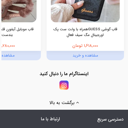
قاب گوشی GUESSهمراه با ولت ست پک
قاب موبایل آیفون قلب
اورجینال مگ سیف فعال
بندست 
1,618,000 تومان
1,280,000 تومان
مشاهده و خرید
مشاهده و
اینستاگرام ما را دنبال کنید
برگشت به بالا
ارتباط با ما
دسترسی سریع