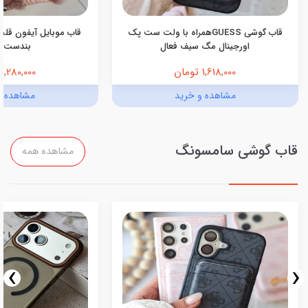
قاب گوشی GUESSهمراه با ولت ست پک
قاب موبایل آیفون قلب
اورجینال مگ سیف فعال
بندست 
1,618,000 تومان
1,280,000 تومان
مشاهده و خرید
مشاهده و
قاب گوشی سامسونگ
مشاهده همه
›
‹