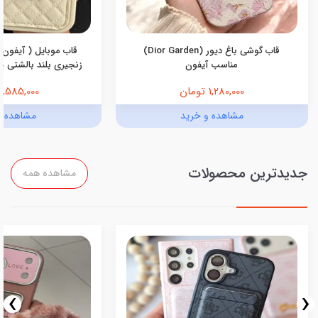
قاب گوشی باغ دیور (Dior Garden)
قاب موبایل ( آیفون 
مناسب آیفون
زنجیری بلند بالشتی پرو
1,280,000 تومان
1,585,000 تومان
مشاهده و خرید
مشاهده و
جدیدترین محصولات
مشاهده همه
›
‹