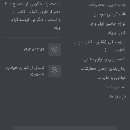
ساعت پاسخگویی از 10صبح تا 6
جدیدترین محصولات
عصر از طریق تماس تلفنی ،
قاب گوشی موبایل
واتساپ ، تلگرام ، اینستاگرام
لوازم جانبی اپل واچ
وبله
کاور ایرپاد
لوازم برقی (شارژر ، کابل ، پاور ،
09031094919
آداپتور ، ...)
اکسسوری و لوازم جانبی
ارسال از تهران خیابان
زمان‌بندی ارسال سفارشات
جمهوری
قوانین و مقررات
تماس با ما
در باره ما