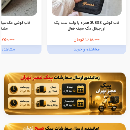
قاب گوشی GUESSهمراه با ولت ست پک
قاب گوشی مگ‌سیف
اورجینال مگ سیف فعال
مشکی
1,618,000 تومان
750,000 تومان
مشاهده و خرید
مشاهده و