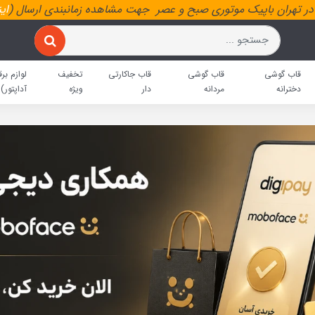
ر تهران باپیک موتوری صبح و عصر جهت مشاهده زمانبندی ارسال (
ای
قاب گوشی
قاب گوشی
قاب جاکارتی
تخفیف
لوازم برق
دخترانه
مردانه
دار
ویژه
آداپتور)