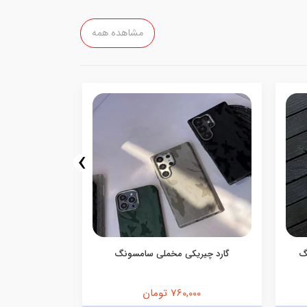
مشاهده همه
›
گ
گارد چیریکی مخملی سامسونگ
کاور گوشی 
760,000 تومان
,000