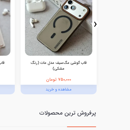
‹
همراه با آویز
قاب گوشی مگ‌سیف مدل مات (رنگ
قاب
مشکی)
750,000 تومان
د
مشاهده و خرید
پرفروش ترین محصولات