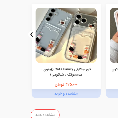
›
یکون
کاور جاکارتی Cats Family (آیفون ،
کاور گوشی جاک
سامسونگ ، شیائومی)
425,000 تومان
,000
مشاهده و خرید
مش
مشاهده همه