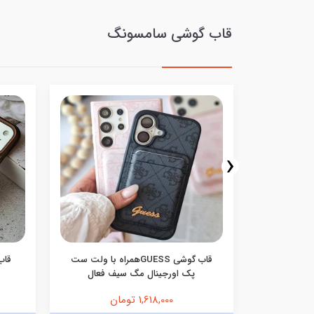
قاب گوشی سامسونگ
‹
ورتی
قاب گوشی GUESSهمراه با ولت ست
قاب
پک اورجینال مگ سیف فعال
1,618,000 تومان