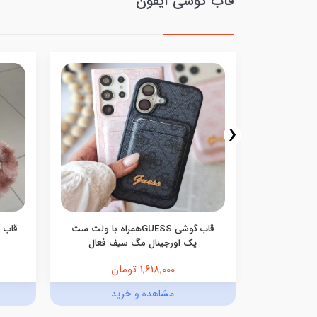
قاب گوشی آیفون
‹
نه ای دریا
قاب گوشی GUESSهمراه با ولت ست
قاب م
ت
پک اورجینال مگ سیف فعال
1,618,000 تومان
د
مشاهده و خرید