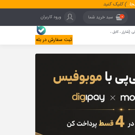
نجا
..
) کلیک کنید
ورود کاربران
سبد خرید شما
0
ی (شارژر ، کابل ،
ثبت سفارش در بله