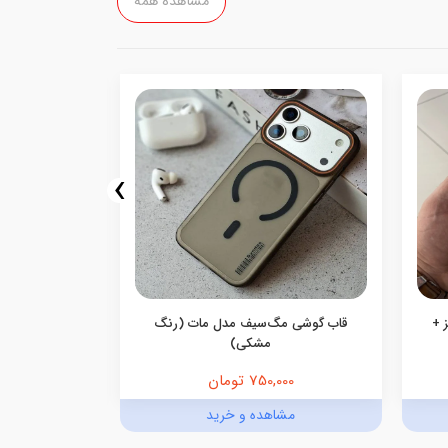
مشاهده همه
›
 +
قاب گوشی مگ‌سیف مدل مات (رنگ
قاب گوشی م
مشکی)
750,000 تومان
,000
مشاهده و خرید
مش