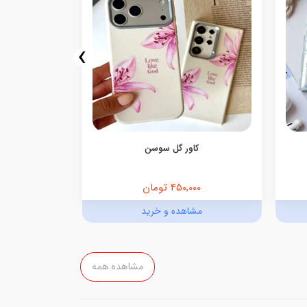
›
کاور گل سوسن
450,000 تومان
,000
مشاهده و خرید
مش
مشاهده همه