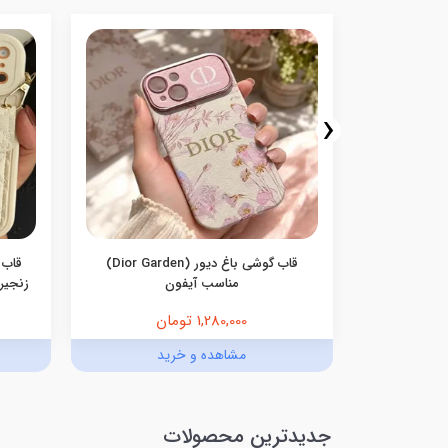
‹
سامسونگ
قاب گوشی باغ دیور (Dior Garden)
قاب 
مناسب آیفون
زنجیری
1,280,000 تومان
د
مشاهده و خرید
جدیدترین محصولات