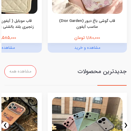
قاب گوشی باغ دیور (Dior Garden)
قاب موبایل ( آیفون 
مناسب آیفون
زنجیری بلند بالشتی پرو
1,180,000 تومان
1,585,000 تومان
مشاهده و خرید
مشاهده و
جدیدترین محصولات
مشاهده همه
›
‹