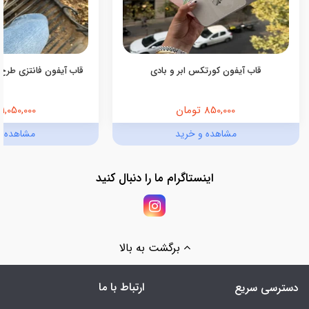
قاب آیفون کورتکس ابر و بادی
قاب آیفون فانتزی طرح 
850,000 تومان
1,050,000 تومان
مشاهده و خرید
مشاهده و
اینستاگرام ما را دنبال کنید
برگشت به بالا
ارتباط با ما
دسترسی سریع