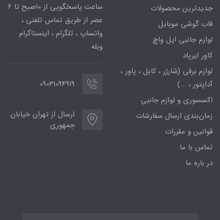
ساعت پاسخگویی از 10صبح تا 6
جدیدترین محصولات
عصر از طریق تماس تلفنی ،
قاب گوشی موبایل
واتساپ ، تلگرام ، اینستاگرام
لوازم جانبی اپل واچ
وبله
کاور ایرپاد
لوازم برقی (شارژر ، کابل ، پاور ،
09031094919
آداپتور ، ...)
اکسسوری و لوازم جانبی
ارسال از تهران خیابان
زمان‌بندی ارسال سفارشات
جمهوری
قوانین و مقررات
تماس با ما
در باره ما