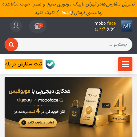
تحویل سفارش‌هادر تهران باپیک موتوری صبح و عصر جهت مشاهده
زمانبندی ارسال (
اینجا
..
) کلیک کنید
mobo
face
0
موبو
فیس
ثبت سفارش در بله