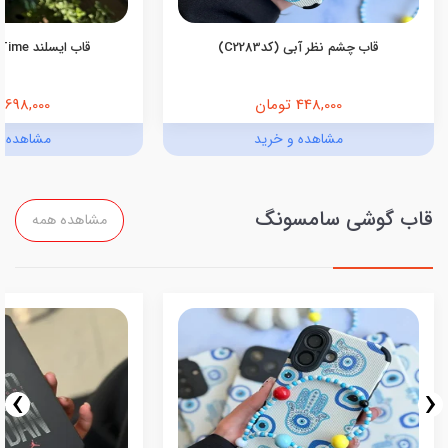
قاب چشم نظر آبی (کدC2283)
قاب ایسلند Island Time آیفون
448,000 تومان
698,000 تومان
مشاهده و خرید
مشاهده و
قاب گوشی سامسونگ
مشاهده همه
›
‹