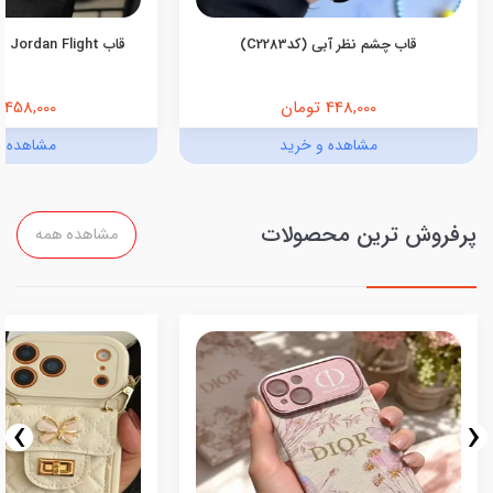
قاب چشم نظر آبی (کدC2283)
قاب Jordan Flight اندروید (کدC2055)
448,000 تومان
458,000 تومان
مشاهده و خرید
مشاهده و
پرفروش ترین محصولات
مشاهده همه
›
‹