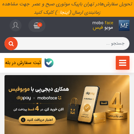
تحویل سفارش‌هادر تهران باپیک موتوری صبح و عصر جهت مشاهده
زمانبندی ارسال (
اینجا
..
) کلیک کنید
mobo
face
0
موبو
فیس
ثبت سفارش در بله