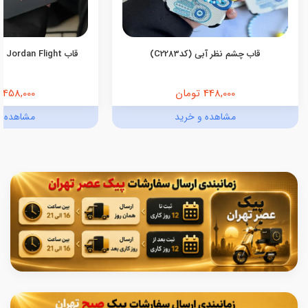
قاب چشم نظر آبی (کدC2283)
قاب Jordan Flight اندروید (کدC2055)
448,000 تومان
458,000 تومان
مشاهده و خرید
مشاهده و