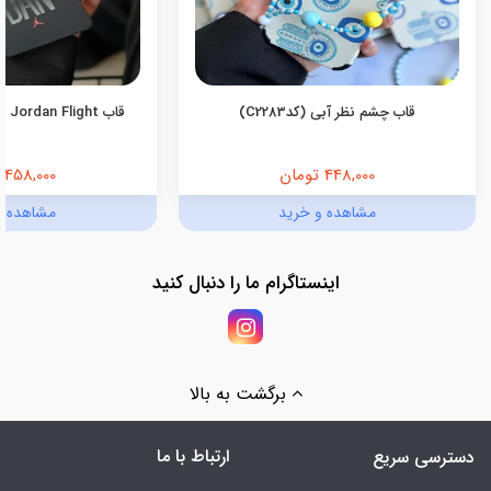
قاب چشم نظر آبی (کدC2283)
قاب Jordan Flight اندروید (کدC2055)
448,000 تومان
458,000 تومان
مشاهده و خرید
مشاهده و
اینستاگرام ما را دنبال کنید
برگشت به بالا
ارتباط با ما
دسترسی سریع