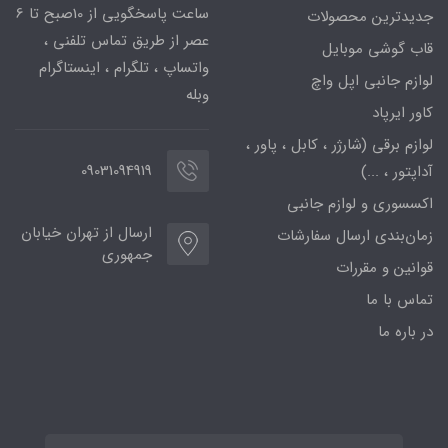
ساعت پاسخگویی از 10صبح تا 6
جدیدترین محصولات
عصر از طریق تماس تلفنی ،
قاب گوشی موبایل
واتساپ ، تلگرام ، اینستاگرام
لوازم جانبی اپل واچ
وبله
کاور ایرپاد
لوازم برقی (شارژر ، کابل ، پاور ،
09031094919
آداپتور ، ...)
اکسسوری و لوازم جانبی
ارسال از تهران خیابان
زمان‌بندی ارسال سفارشات
جمهوری
قوانین و مقررات
تماس با ما
در باره ما