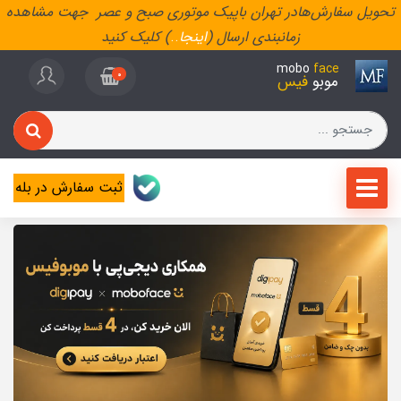
تحویل سفارش‌هادر تهران باپیک موتوری صبح و عصر جهت مشاهده
زمانبندی ارسال (
اینجا
..
) کلیک کنید
mobo
face
0
موبو
فیس
ثبت سفارش در بله