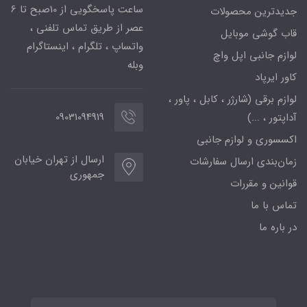
ساعت پاسخگویی از 10صبح تا 6
جدیدترین محصولات
عصر از طریق تماس تلفنی ،
قاب گوشی موبایل
واتساپ ، تلگرام ، اینستاگرام
لوازم جانبی اپل واچ
وبله
کاور ایرپاد
لوازم برقی (شارژر ، کابل ، پاور ،
09031094919
آداپتور ، ...)
اکسسوری و لوازم جانبی
ارسال از تهران خیابان
زمان‌بندی ارسال سفارشات
جمهوری
قوانین و مقررات
تماس با ما
در باره ما