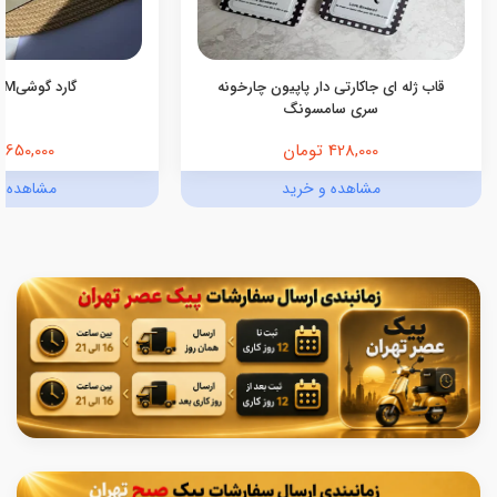
قاب ژله ای جاکارتی دار پاپیون چارخونه
گارد گوشیmagic SAM
سری سامسونگ
428,000 تومان
650,000 تومان
مشاهده و خرید
مشاهده و