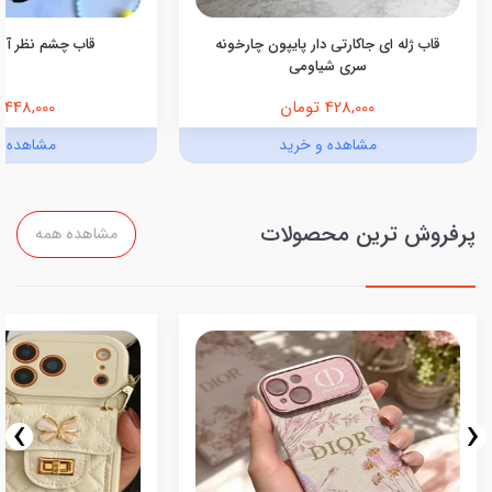
قاب ژله ای جاکارتی دار پایپون چارخونه
قاب چشم نظر آبی (کد
سری شیاومی
428,000 تومان
448,000 تومان
مشاهده و خرید
مشاهده و
پرفروش ترین محصولات
مشاهده همه
›
‹