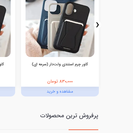
‹
کاور چرم استندی ولت‌دار (سرمه ای)
کاو
830,000 تومان
د
مشاهده و خرید
پرفروش ترین محصولات