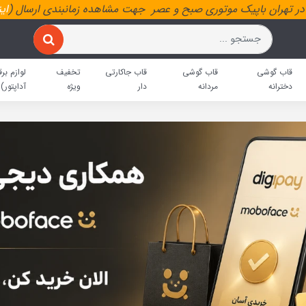
ر تهران باپیک موتوری صبح و عصر جهت مشاهده زمانبندی ارسال (
ای
قاب گوشی
قاب گوشی
قاب جاکارتی
تخفیف
لوازم برق
دخترانه
مردانه
دار
ویژه
آداپتور)