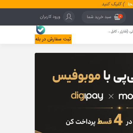
نجا
..
) کلیک کنید
ورود کاربران
سبد خرید شما
0
ی (شارژر ، کابل ،
ثبت سفارش در بله