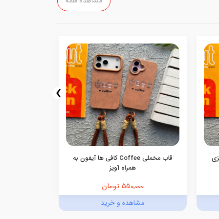
مشاهده همه
›
اییزی
قاب مخملی Coffee کافی ها آیفون به
همراه آویز
550,000 تومان
0,000
مشاهده و خرید
مش