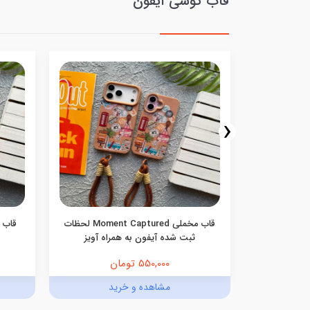
قاب گوشی آیفون
‹
نه ای صورتی
قاب مخملی Moment Captured لحظات
ی
ثبت شده آیفون به همراه آویز
550,000 تومان
د
مشاهده و خرید