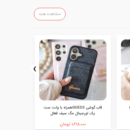
مشاهده همه
›
قاب گوشی GUESSهمراه با ولت ست
قاب گوشی م
پک اورجینال مگ سیف فعال
1,618,000 تومان
,000