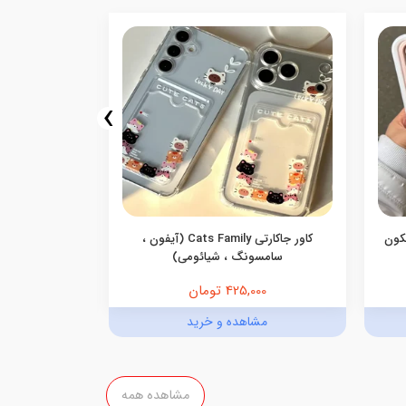
›
یکون
کاور جاکارتی Cats Family (آیفون ،
کاور گوشی جاک
سامسونگ ، شیائومی)
425,000 تومان
,000
مشاهده و خرید
مش
مشاهده همه