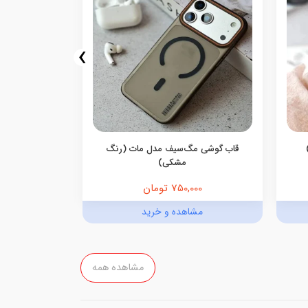
›
قاب گوشی مگ‌سیف مدل مات (رنگ
قاب گوشی م
مشکی)
750,000 تومان
,000
مشاهده و خرید
مش
مشاهده همه