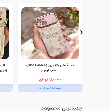
‹
سامسونگ
قاب گوشی باغ دیور (Dior Garden)
قاب 
مناسب آیفون
زنجیری
1,180,000 تومان
د
مشاهده و خرید
جدیدترین محصولات