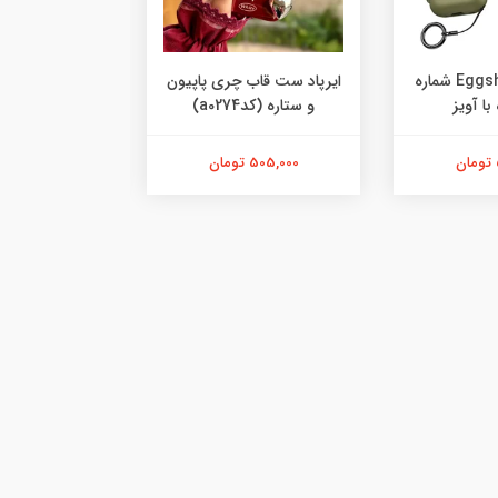
کاور ایرپاد Eggshell شماره
ایرپاد ست قاب چری پاپیون
و ستاره (کدa0274)
همراه با
505,000 تومان
557,000 تومان