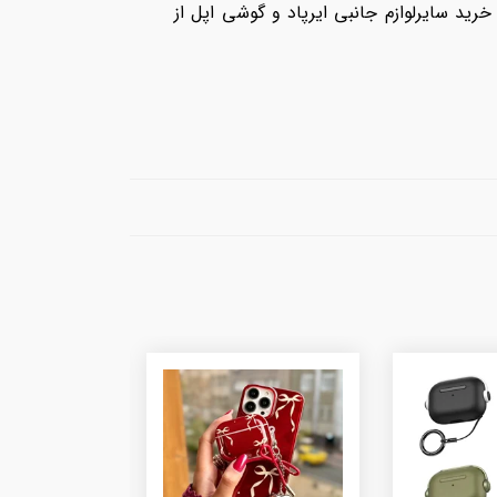
چ خور ) مناسب ایرپادهای مدل 1/2، ایرپاد 3 ، ایرپاد پرو، ایرپاد پرو2 و همچنین خرید سایرلوازم جانبی ایرپاد و گوشی اپل از