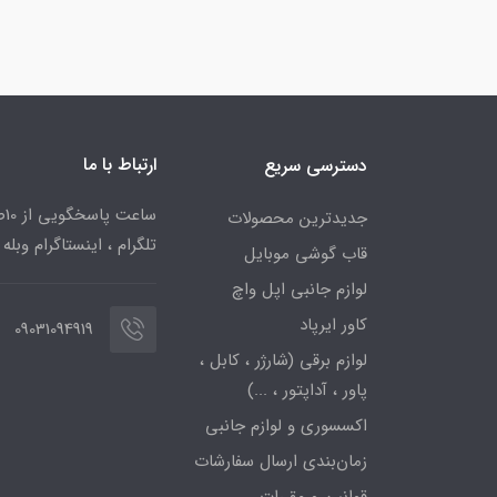
ارتباط با ما
دسترسی سریع
جدیدترین محصولات
تلگرام ، اینستاگرام وبله
قاب گوشی موبایل
لوازم جانبی اپل واچ
کاور ایرپاد
09031094919
لوازم برقی (شارژر ، کابل ،
پاور ، آداپتور ، ...)
اکسسوری و لوازم جانبی
زمان‌بندی ارسال سفارشات