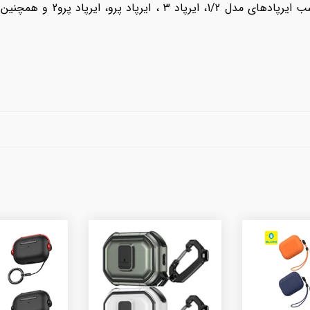
خریدکاور ایرپاد سوپرماریو ( قار