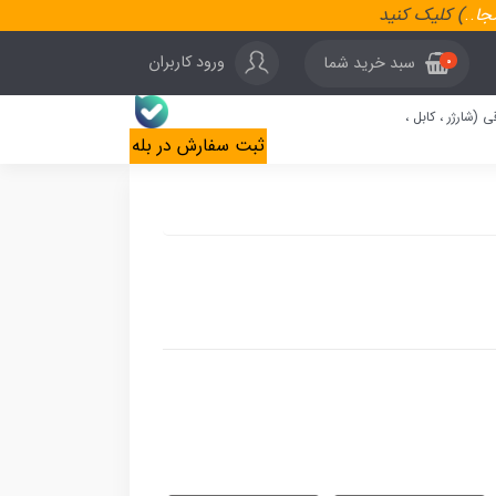
نجا
..
) کلیک کنید
ورود کاربران
سبد خرید شما
0
ی (شارژر ، کابل ،
ثبت سفارش در بله