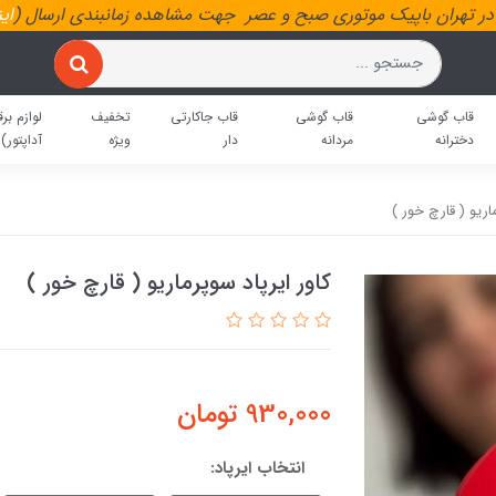
ر تهران باپیک موتوری صبح و عصر جهت مشاهده زمانبندی ارسال (
ای
قاب گوشی
قاب گوشی
قاب جاکارتی
تخفیف
لوازم برق
دخترانه
مردانه
دار
ویژه
آداپتور)
اریو ( قارچ خور )
کاور ایرپاد سوپرماریو ( قارچ خور )
930,000
تومان
انتخاب ایرپاد: