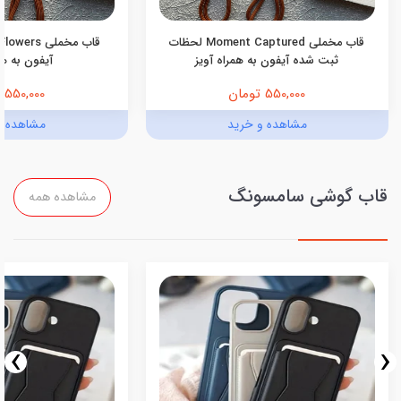
قاب مخملی Moment Captured لحظات
ثبت شده آیفون به همراه آویز
آیفون به هم
550,000 تومان
550,000 تومان
مشاهده و خرید
مشاهده و
قاب گوشی سامسونگ
مشاهده همه
›
‹