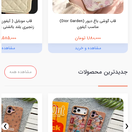
قاب گوشی باغ دیور (Dior Garden)
قاب موبایل ( آیفون 
مناسب آیفون
زنجیری بلند بالشتی پرو
1,180,000 تومان
1,585,000 تومان
مشاهده و خرید
مشاهده و
جدیدترین محصولات
مشاهده همه
›
‹