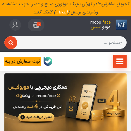
تحویل سفارش‌هادر تهران باپیک موتوری صبح و عصر جهت مشاهده
زمانبندی ارسال (
اینجا
..
) کلیک کنید
mobo
face
0
موبو
فیس
ثبت سفارش در بله