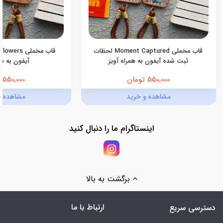
قاب مخملی Moment Captured لحظات
ثبت شده آیفون به همراه آویز
آیفون به هم
550,000 تومان
550,000 تومان
مشاهده و خرید
مشاهده و
اینستاگرام ما را دنبال کنید
برگشت به بالا
ارتباط با ما
دسترسی سریع