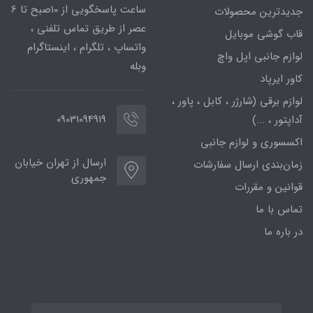
ساعت پاسخگویی از 10صبح تا 6
جدیدترین محصولات
عصر از طریق تماس تلفنی ،
قاب گوشی موبایل
واتساپ ، تلگرام ، اینستاگرام
لوازم جانبی اپل واچ
وبله
کاور ایرپاد
لوازم برقی (شارژر ، کابل ، پاور ،
09031094919
آداپتور ، ...)
اکسسوری و لوازم جانبی
ارسال از تهران خیابان
زمان‌بندی ارسال سفارشات
جمهوری
قوانین و مقررات
تماس با ما
در باره ما