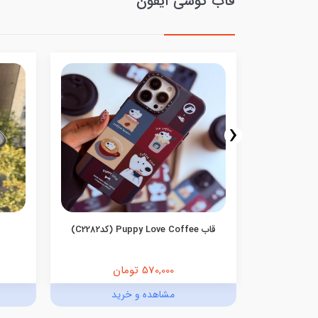
قاب گوشی آیفون
‹
(تیتانیوم)
قاب Puppy Love Coffee (کدC2282)
570,000 تومان
د
مشاهده و خرید