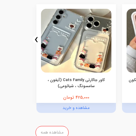
›
یکون
کاور جاکارتی Cats Family (آیفون ،
کاور گوشی جاک
سامسونگ ، شیائومی)
425,000 تومان
,000
مشاهده و خرید
مش
مشاهده همه