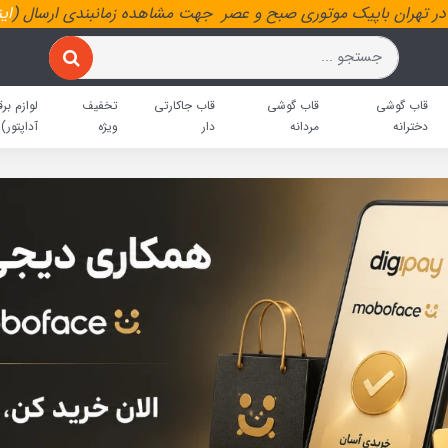
ر تهران باپیک موتوری صبح و عصر جهت مشاهده زمانبندی ارسال (
ای
قاب گوشی
قاب گوشی
قاب جاکارتی
تخفیف
لوازم برق
دخترانه
مردانه
دار
ویژه
آداپتور)