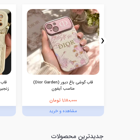
‹
سامسونگ
قاب گوشی باغ دیور (Dior Garden)
قاب 
مناسب آیفون
زنجیری
1,180,000 تومان
د
مشاهده و خرید
جدیدترین محصولات