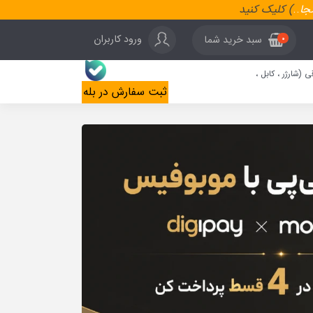
نجا
..
) کلیک کنید
ورود کاربران
سبد خرید شما
0
ی (شارژر ، کابل ،
ثبت سفارش در بله