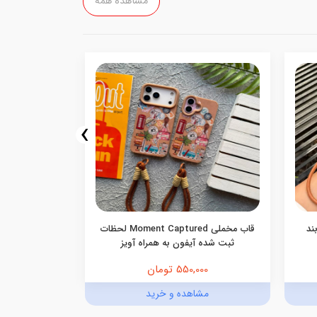
مشاهده همه
›
ند
قاب مخملی Moment Captured لحظات
ثبت شده آیفون به همراه آویز
آیفو
550,000 تومان
,000
مشاهده و خرید
مش