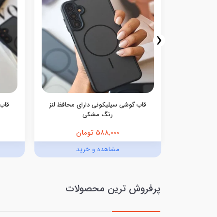
‹
گوشی Ocean Blue سامسونگ و
قاب گوشی سیلیکونی دارای محافظ لنز
قاب 
رنگ مشکی
588,000 تومان
د
مشاهده و خرید
پرفروش ترین محصولات