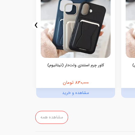
›
)
کاور چرم استندی ولت‌دار (تیتانیوم)
کاور چرم ا
830,000 تومان
,000
مشاهده و خرید
مش
مشاهده همه