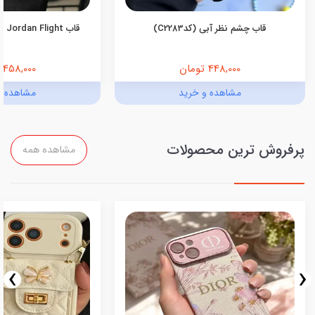
قاب چشم نظر آبی (کدC2283)
قاب Jordan Flight اندروید (کدC2055)
448,000 تومان
458,000 تومان
مشاهده و خرید
مشاهده و
پرفروش ترین محصولات
مشاهده همه
›
‹