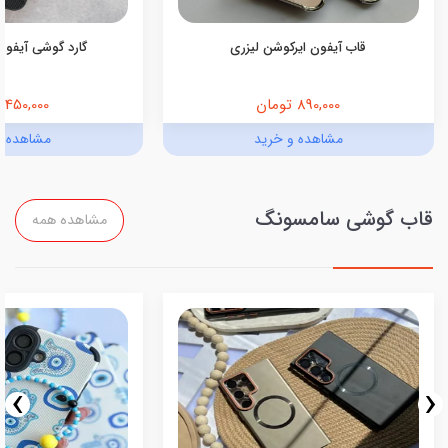
قاب آیفون ایرکوشن لیزری
گارد گوشی آیفون
890,000 تومان
450,000 تومان
مشاهده و خرید
مشاهده و
قاب گوشی سامسونگ
مشاهده همه
›
‹