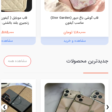
قاب گوشی باغ دیور (Dior Garden)
قاب موبایل ( آیفون 
مناسب آیفون
زنجیری بلند بالشتی پرو
1,180,000 تومان
1,585,000 تومان
مشاهده و خرید
مشاهده و
جدیدترین محصولات
مشاهده همه
›
‹