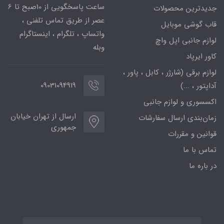
ساعت پاسخگویی از 10صبح تا 6
جدیدترین محصولات
عصر از طریق تماس تلفنی ،
قاب گوشی موبایل
واتساپ ، تلگرام ، اینستاگرام
لوازم جانبی اپل واچ
وبله
کاور ایرپاد
لوازم برقی (شارژر ، کابل ، پاور ،
09031094919
آداپتور ، ...)
اکسسوری و لوازم جانبی
ارسال از تهران خیابان
زمان‌بندی ارسال سفارشات
جمهوری
قوانین و مقررات
تماس با ما
در باره ما