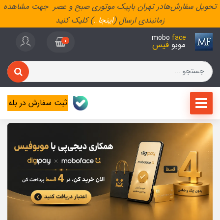
تحویل سفارش‌هادر تهران باپیک موتوری صبح و عصر جهت مشاهده
زمانبندی ارسال (
اینجا
..
) کلیک کنید
mobo
face
0
موبو
فیس
ثبت سفارش در بله