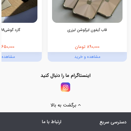
قاب آیفون ایرکوشن لیزری
گارد گوشیmagic SAM
890,000 تومان
650,000 تومان
مشاهده و خرید
مشاهده و
اینستاگرام ما را دنبال کنید
برگشت به بالا
ارتباط با ما
دسترسی سریع