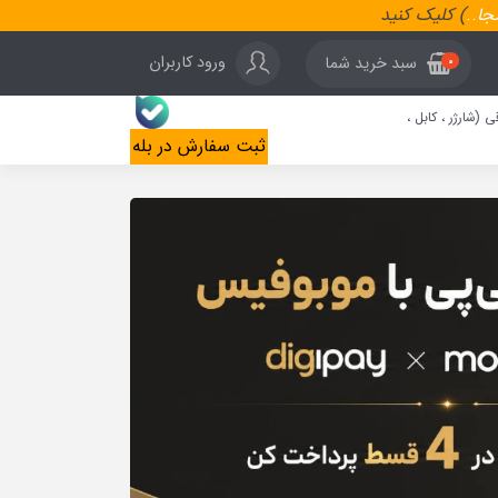
نجا
..
) کلیک کنید
ورود کاربران
سبد خرید شما
0
ی (شارژر ، کابل ،
ثبت سفارش در بله