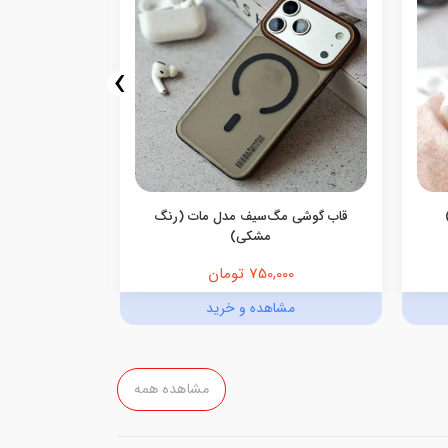
›
قاب گوشی مگ‌سیف مدل مات (رنگ
قاب گوشی م
مشکی)
750,000 تومان
,000
مشاهده و خرید
مش
مشاهده همه