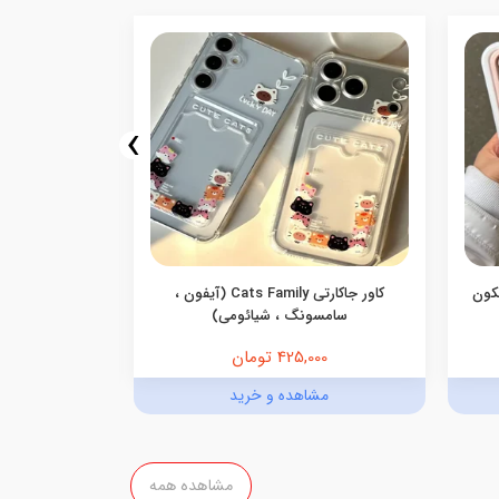
›
یکون
کاور جاکارتی Cats Family (آیفون ،
کاور گوشی جاک
سامسونگ ، شیائومی)
425,000 تومان
,000
مشاهده و خرید
مش
مشاهده همه