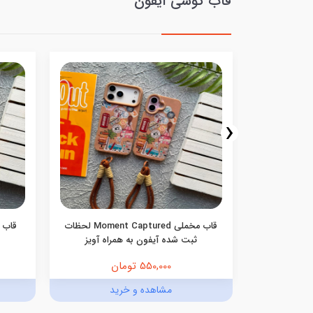
قاب گوشی آیفون
‹
نه ای صورتی
قاب مخملی Moment Captured لحظات
ی
ثبت شده آیفون به همراه آویز
550,000 تومان
د
مشاهده و خرید