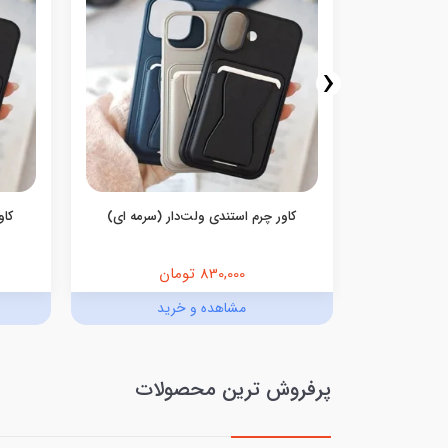
‹
کاور چرم استندی ولت‌دار (سرمه ای)
کاو
830,000 تومان
د
مشاهده و خرید
پرفروش ترین محصولات