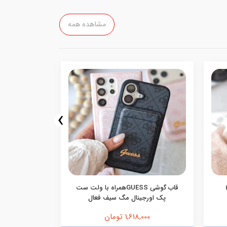
مشاهده همه
›
قاب گوشی GUESSهمراه با ولت ست
قاب گوشی م
پک اورجینال مگ سیف فعال
1,618,000 تومان
,000