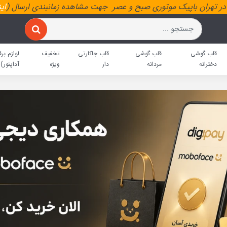
ر تهران باپیک موتوری صبح و عصر جهت مشاهده زمانبندی ارسال (
ای
قاب گوشی
قاب گوشی
قاب جاکارتی
تخفیف
لوازم برق
دخترانه
مردانه
دار
ویژه
آداپتور)