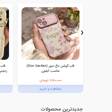
‹
سامسونگ
قاب گوشی باغ دیور (Dior Garden)
قاب 
مناسب آیفون
زنجیری
1,180,000 تومان
د
مشاهده و خرید
جدیدترین محصولات