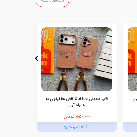
مشاهده همه
›
اییزی
قاب مخملی Coffee کافی ها آیفون به
همراه آویز
550,000 تومان
0,000
مشاهده و خرید
مش