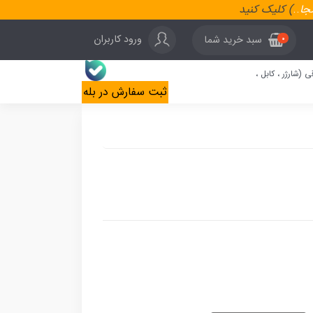
نجا
..
) کلیک کنید
ورود کاربران
سبد خرید شما
0
ی (شارژر ، کابل ،
ثبت سفارش در بله