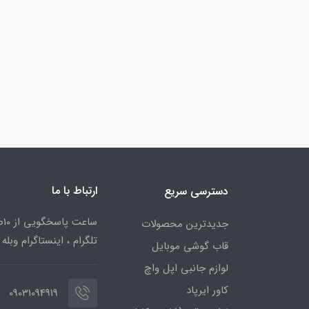
ارتباط با ما
دسترسی سریع
جدیدترین محصولات
تلگرام ، اینستاگرام وبله
قاب گوشی موبایل
لوازم جانبی اپل واچ
کاور ایرپاد
09031094919