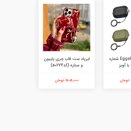
کاور ایرپاد Eggshell شماره
ایرپاد ست قاب چری پاپیون
و ستاره (کدa0274)
همراه با
505,000 تومان
557,000 تومان