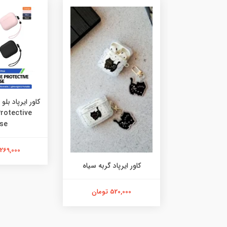
ور ایرپاد candy clear
Protective
se
ان
1,269,000 توم
کاور ایرپاد گربه سیاه
520,000 تومان