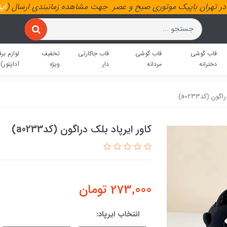
ر تهران باپیک موتوری صبح و عصر جهت مشاهده زمانبندی ارسال (
ای
قاب گوشی
قاب گوشی
قاب جاکارتی
تخفیف
لوازم برق
دخترانه
مردانه
دار
ویژه
آداپتور)
ون (کدa0233)
کاور ایرپاد بلک دراگون (کدa0233)
273,000
تومان
انتخاب ایرپاد: