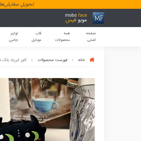
تحویل سفارش‌هاد
mobo
face
موبو
فیس
صفحه
همه
قاب
لوازم
اصلی
محصولات
موبایل
جانبی
خانه
فهرست محصولات
کاور ایرپاد بلک دراگ