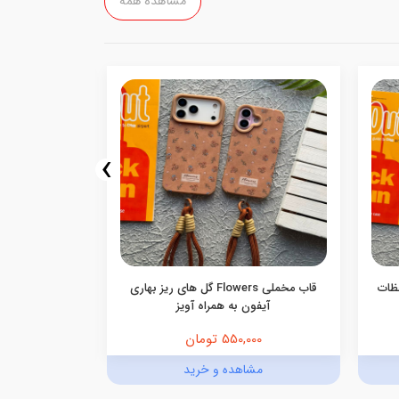
مشاهده همه
›
Moment Captu لحظات
قاب مخملی Flowers گل های ریز بهاری
آیفون به همراه آویز
آیفو
550,000 تومان
,000
مشاهده و خرید
مش