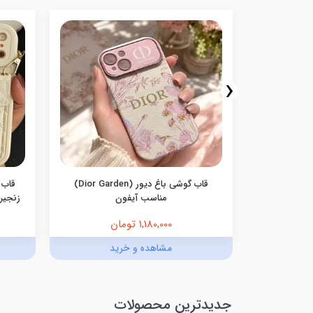
‹
سامسونگ
قاب گوشی باغ دیور (Dior Garden)
قاب 
مناسب آیفون
زنجیری
1,180,000 تومان
د
مشاهده و خرید
جدیدترین محصولات