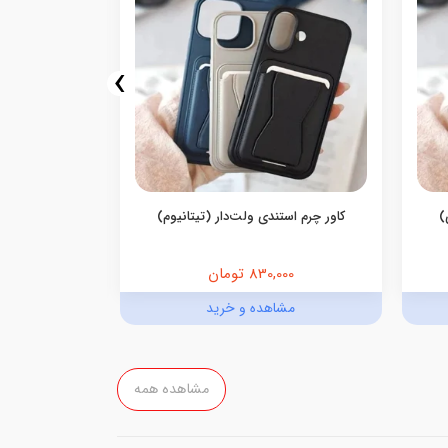
›
)
کاور چرم استندی ولت‌دار (تیتانیوم)
کاور چرم ا
830,000 تومان
,000
مشاهده و خرید
مش
مشاهده همه