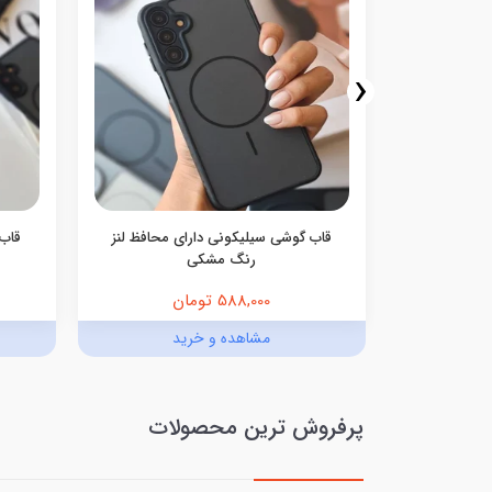
‹
گوشی Ocean Blue سامسونگ و
قاب گوشی سیلیکونی دارای محافظ لنز
قاب 
رنگ مشکی
588,000 تومان
د
مشاهده و خرید
پرفروش ترین محصولات