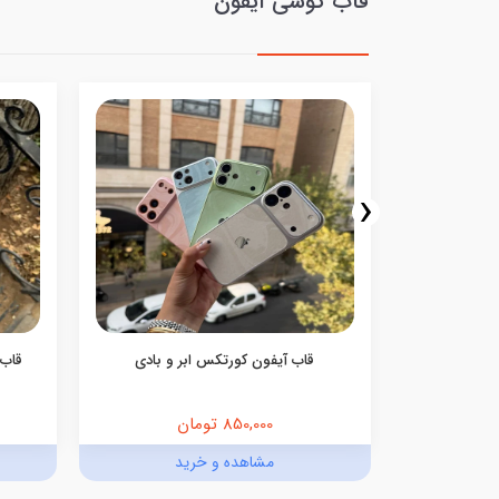
قاب گوشی آیفون
‹
ار(مشکی)
قاب آیفون کورتکس ابر و بادی
قاب 
850,000 تومان
د
مشاهده و خرید