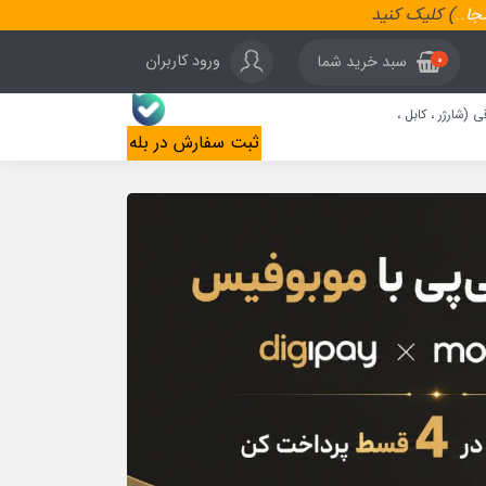
نجا
..
) کلیک کنید
ورود کاربران
سبد خرید شما
0
ی (شارژر ، کابل ،
ثبت سفارش در بله