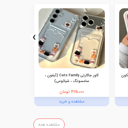
›
یکون
کاور جاکارتی Cats Family (آیفون ،
کاور گوشی جاک
سامسونگ ، شیائومی)
425,000 تومان
,000
مشاهده و خرید
مش
مشاهده همه