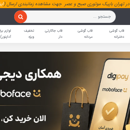
ر تهران باپیک موتوری صبح و عصر جهت مشاهده زمانبندی ارسال (
ای
قاب گوشی
قاب گوشی
قاب جاکارتی
تخفیف
لوازم برق
دخترانه
مردانه
دار
ویژه
آداپتور)